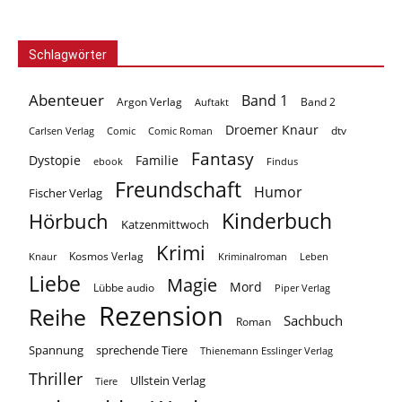
Schlagwörter
Abenteuer
Band 1
Argon Verlag
Auftakt
Band 2
Droemer Knaur
Carlsen Verlag
dtv
Comic
Comic Roman
Fantasy
Dystopie
Familie
ebook
Findus
Freundschaft
Humor
Fischer Verlag
Kinderbuch
Hörbuch
Katzenmittwoch
Krimi
Kosmos Verlag
Knaur
Kriminalroman
Leben
Liebe
Magie
Mord
Lübbe audio
Piper Verlag
Rezension
Reihe
Sachbuch
Roman
Spannung
sprechende Tiere
Thienemann Esslinger Verlag
Thriller
Ullstein Verlag
Tiere