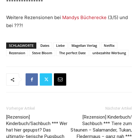
***************
Weitere Rezensionen bei
Mandys Bücherecke
(3/5) und
bei ???!
SCHLAGWORTE
Dates
Liebe
Magellan Verlag
Netflix
Rezension
Steve Bloom
The perfect Date
unbezahlte Werbung
Vorheriger Artikel
Nächster Artikel
[Rezension]
[Rezension] Kinderbuch/
Kinderbuch/Sachbuch *** Wer
Sachbuch *** Tiere zum
hat hier gepupst? Das
Staunen – Salamander, Tukan,
ultimativ-tierische Pupsbuch
Fledermaus – ganz nah ***