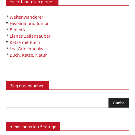
Hier stöbere ich gerne…
*
Weltenwanderer
*
Favolina und Junior
*
Bibilotta
*
Elenas Zeilenzauber
*
Katze mit Buch
*
Lea Grinchbooks
*
Buch, Katze, Natur
Blog durchsuchen:
meine neusten Beiträge