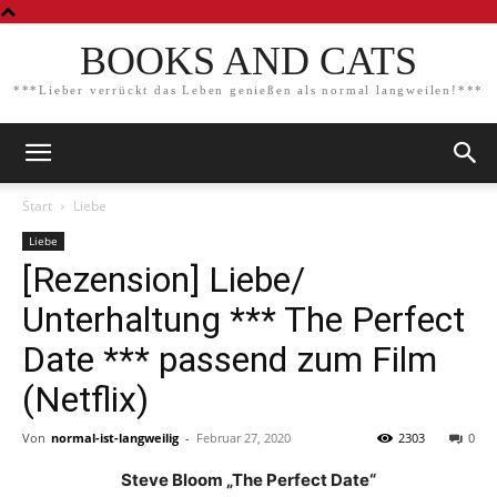
BOOKS AND CATS
***Lieber verrückt das Leben genießen als normal langweilen!***
Start
Liebe
Liebe
[Rezension] Liebe/
Unterhaltung *** The Perfect
Date *** passend zum Film
(Netflix)
Von
normal-ist-langweilig
-
Februar 27, 2020
2303
0
Steve Bloom „The Perfect Date“