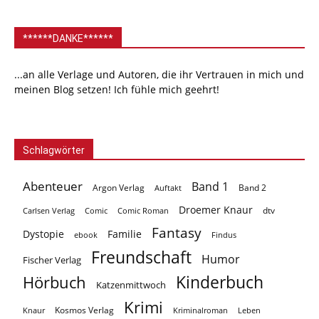
******DANKE******
...an alle Verlage und Autoren, die ihr Vertrauen in mich und
meinen Blog setzen! Ich fühle mich geehrt!
Schlagwörter
Abenteuer
Band 1
Argon Verlag
Auftakt
Band 2
Droemer Knaur
Carlsen Verlag
dtv
Comic
Comic Roman
Fantasy
Dystopie
Familie
ebook
Findus
Freundschaft
Humor
Fischer Verlag
Kinderbuch
Hörbuch
Katzenmittwoch
Krimi
Kosmos Verlag
Knaur
Kriminalroman
Leben