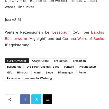
Die Cover der Bücher sehen wirklich toll aus. Optisch
wahre Hingucker.
[usr=3,5]
Weitere Rezensionen bei
Lesetraum
(5/5), bei
Ba_chis
Bücherwurm
(Highlight) und bei
Corinna Wolrd of Books
(Begeisterung).
SCHLAGWORTE
Adalyn Grace
ars Edition
arsedition
Belladonna
Die Berührung des Todes
Fantasy
Freundschaft
Gift
Hörbuch
Krimi
Liebe
Pflanzengift
Reihe
Rezension
unbezahlte Werbung