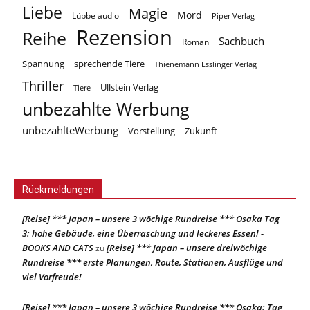
Liebe
Magie
Mord
Lübbe audio
Piper Verlag
Rezension
Reihe
Sachbuch
Roman
Spannung
sprechende Tiere
Thienemann Esslinger Verlag
Thriller
Ullstein Verlag
Tiere
unbezahlte Werbung
unbezahlteWerbung
Vorstellung
Zukunft
Rückmeldungen
[Reise] *** Japan – unsere 3 wöchige Rundreise *** Osaka Tag
3: hohe Gebäude, eine Überraschung und leckeres Essen! -
BOOKS AND CATS
[Reise] *** Japan – unsere dreiwöchige
zu
Rundreise *** erste Planungen, Route, Stationen, Ausflüge und
viel Vorfreude!
[Reise] *** Japan – unsere 3 wöchige Rundreise *** Osaka: Tag