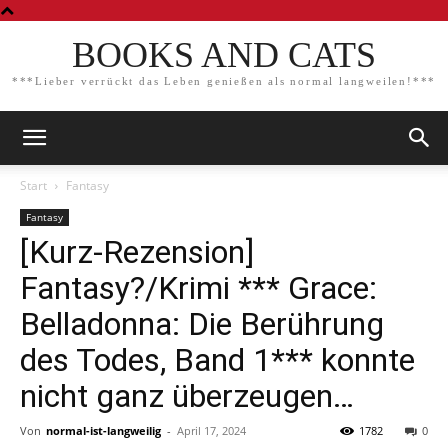
BOOKS AND CATS
***Lieber verrückt das Leben genießen als normal langweilen!***
Start
Fantasy
Fantasy
[Kurz-Rezension]
Fantasy?/Krimi *** Grace:
Belladonna: Die Berührung
des Todes, Band 1*** konnte
nicht ganz überzeugen…
Von
normal-ist-langweilig
-
April 17, 2024
1782
0