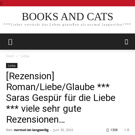
BOOKS AND CATS
***Lieber verrückt das Leben genießen als normal langweilen!***
Start
Liebe
Liebe
[Rezension]
Roman/Liebe/Glaube ***
Saras Gespür für die Liebe
*** viele sehr gute
Rezensionen…
Von
normal-ist-langweilig
-
Juni 30, 2024
1308
0