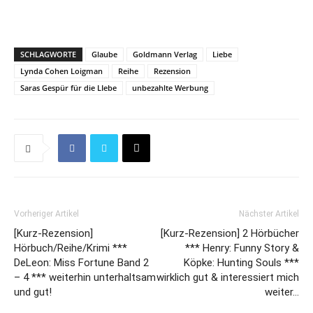
SCHLAGWORTE
Glaube
Goldmann Verlag
Liebe
Lynda Cohen Loigman
Reihe
Rezension
Saras Gespür für die LIebe
unbezahlte Werbung
Vorheriger Artikel
Nächster Artikel
[Kurz-Rezension]
[Kurz-Rezension] 2 Hörbücher
Hörbuch/Reihe/Krimi ***
*** Henry: Funny Story &
DeLeon: Miss Fortune Band 2
Köpke: Hunting Souls ***
– 4 *** weiterhin unterhaltsam
wirklich gut & interessiert mich
und gut!
weiter…