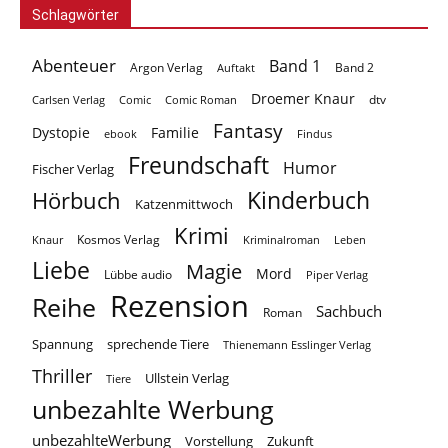
Schlagwörter
Abenteuer
Band 1
Argon Verlag
Auftakt
Band 2
Droemer Knaur
Carlsen Verlag
dtv
Comic
Comic Roman
Fantasy
Dystopie
Familie
ebook
Findus
Freundschaft
Humor
Fischer Verlag
Kinderbuch
Hörbuch
Katzenmittwoch
Krimi
Kosmos Verlag
Knaur
Kriminalroman
Leben
Liebe
Magie
Mord
Lübbe audio
Piper Verlag
Rezension
Reihe
Sachbuch
Roman
Spannung
sprechende Tiere
Thienemann Esslinger Verlag
Thriller
Ullstein Verlag
Tiere
unbezahlte Werbung
unbezahlteWerbung
Vorstellung
Zukunft