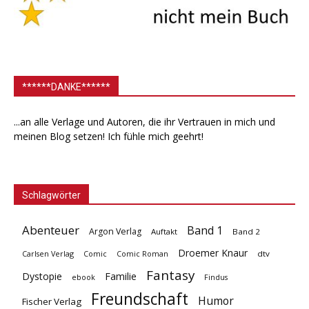
******DANKE******
...an alle Verlage und Autoren, die ihr Vertrauen in mich und
meinen Blog setzen! Ich fühle mich geehrt!
Schlagwörter
Abenteuer
Band 1
Argon Verlag
Auftakt
Band 2
Droemer Knaur
Carlsen Verlag
dtv
Comic
Comic Roman
Fantasy
Dystopie
Familie
ebook
Findus
Freundschaft
Humor
Fischer Verlag