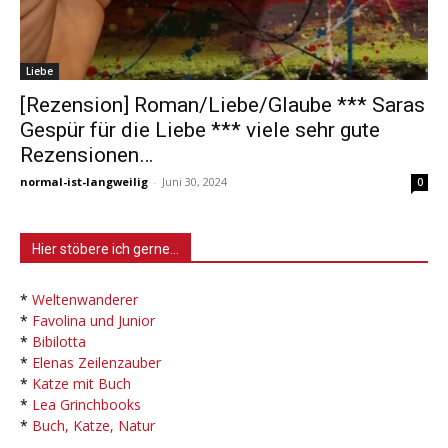
Liebe
[Rezension] Roman/Liebe/Glaube *** Saras
Gespür für die Liebe *** viele sehr gute
Rezensionen…
normal-ist-langweilig
-
Juni 30, 2024
0
Hier stöbere ich gerne…
*
Weltenwanderer
*
Favolina und Junior
*
Bibilotta
*
Elenas Zeilenzauber
*
Katze mit Buch
*
Lea Grinchbooks
*
Buch, Katze, Natur