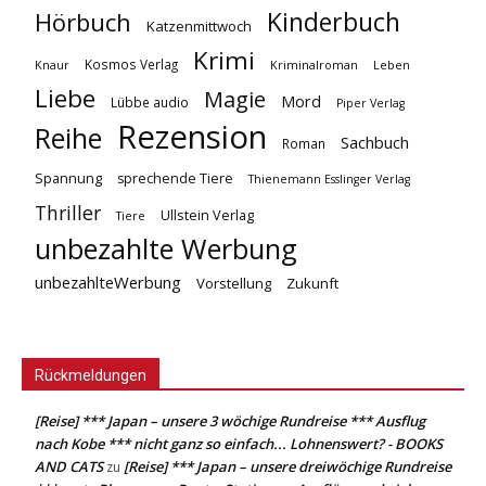
Kinderbuch
Hörbuch
Katzenmittwoch
Krimi
Kosmos Verlag
Knaur
Kriminalroman
Leben
Liebe
Magie
Mord
Lübbe audio
Piper Verlag
Rezension
Reihe
Sachbuch
Roman
Spannung
sprechende Tiere
Thienemann Esslinger Verlag
Thriller
Ullstein Verlag
Tiere
unbezahlte Werbung
unbezahlteWerbung
Vorstellung
Zukunft
Rückmeldungen
[Reise] *** Japan – unsere 3 wöchige Rundreise *** Ausflug
nach Kobe *** nicht ganz so einfach... Lohnenswert? - BOOKS
AND CATS
[Reise] *** Japan – unsere dreiwöchige Rundreise
zu