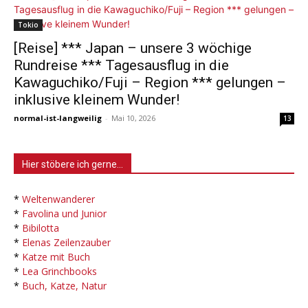
Tokio
[Reise] *** Japan – unsere 3 wöchige
Rundreise *** Tagesausflug in die
Kawaguchiko/Fuji – Region *** gelungen –
inklusive kleinem Wunder!
normal-ist-langweilig
-
Mai 10, 2026
13
Hier stöbere ich gerne…
*
Weltenwanderer
*
Favolina und Junior
*
Bibilotta
*
Elenas Zeilenzauber
*
Katze mit Buch
*
Lea Grinchbooks
*
Buch, Katze, Natur