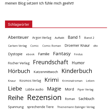
meinen Blog setzen! Ich fühle mich geehrt!
Schlagwörter
Abenteuer
Band 1
Argon Verlag
Auftakt
Band 2
Droemer Knaur
Carlsen Verlag
dtv
Comic
Comic Roman
Fantasy
Dystopie
Familie
ebook
Findus
Freundschaft
Humor
Fischer Verlag
Kinderbuch
Hörbuch
Katzenmittwoch
Krimi
Kosmos Verlag
Knaur
Kriminalroman
Leben
Liebe
Magie
Mord
Lübbe audio
Piper Verlag
Rezension
Reihe
Sachbuch
Roman
Spannung
sprechende Tiere
Thienemann Esslinger Verlag