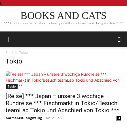
BOOKS AND CATS
***Lieber verrückt das Leben genießen als normal langweilen!***
Start
Tokio
Tokio
Tokio
[Reise] *** Japan – unsere 3 wöchige
Rundreise *** Fischmarkt in Tokio/Besuch
teamLab Tokio und Abschied von Tokio ***
normal-ist-langweilig
-
Mai 20, 2026
4