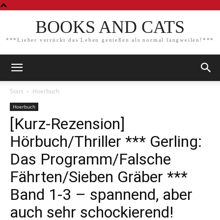
BOOKS AND CATS
***Lieber verrückt das Leben genießen als normal langweilen!***
Start
Hoerbuch
Hoerbuch
[Kurz-Rezension]
Hörbuch/Thriller *** Gerling:
Das Programm/Falsche
Fährten/Sieben Gräber ***
Band 1-3 – spannend, aber
auch sehr schockierend!