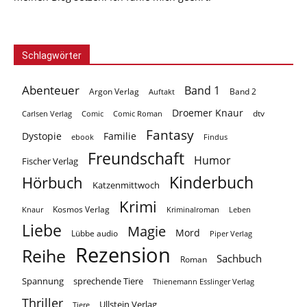
Schlagwörter
Abenteuer
Band 1
Argon Verlag
Auftakt
Band 2
Droemer Knaur
Carlsen Verlag
dtv
Comic
Comic Roman
Fantasy
Dystopie
Familie
ebook
Findus
Freundschaft
Humor
Fischer Verlag
Kinderbuch
Hörbuch
Katzenmittwoch
Krimi
Kosmos Verlag
Knaur
Kriminalroman
Leben
Liebe
Magie
Mord
Lübbe audio
Piper Verlag
Rezension
Reihe
Sachbuch
Roman
Spannung
sprechende Tiere
Thienemann Esslinger Verlag
Thriller
Ullstein Verlag
Tiere