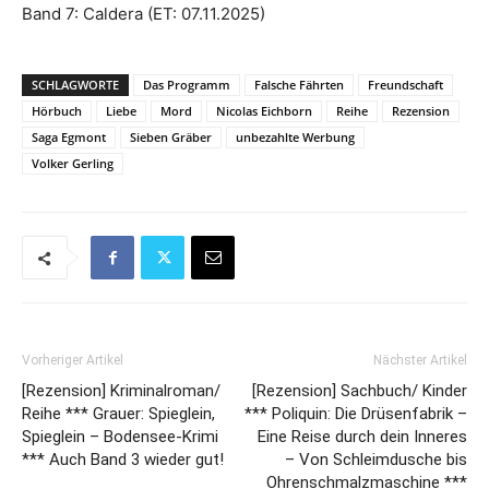
Band 7: Caldera (ET: 07.11.2025)
SCHLAGWORTE
Das Programm
Falsche Fährten
Freundschaft
Hörbuch
Liebe
Mord
Nicolas Eichborn
Reihe
Rezension
Saga Egmont
Sieben Gräber
unbezahlte Werbung
Volker Gerling
Vorheriger Artikel
Nächster Artikel
[Rezension] Kriminalroman/
[Rezension] Sachbuch/ Kinder
Reihe *** Grauer: Spieglein,
*** Poliquin: Die Drüsenfabrik –
Spieglein – Bodensee-Krimi
Eine Reise durch dein Inneres
*** Auch Band 3 wieder gut!
– Von Schleimdusche bis
Ohrenschmalzmaschine ***