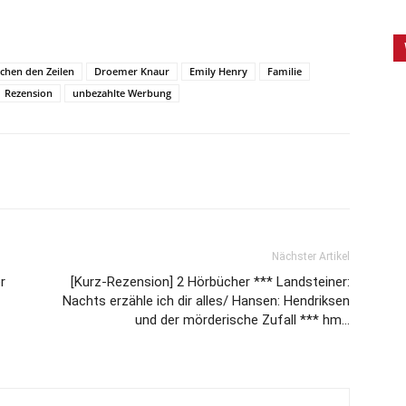
schen den Zeilen
Droemer Knaur
Emily Henry
Familie
Rezension
unbezahlte Werbung
Nächster Artikel
r
[Kurz-Rezension] 2 Hörbücher *** Landsteiner:
Nachts erzähle ich dir alles/ Hansen: Hendriksen
und der mörderische Zufall *** hm…