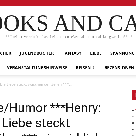
OKS AND C
***Lieber verrückt das Leben genießen als normal langweilen!***
ÜCHER
JUGENDBÜCHER
FANTASY
LIEBE
SPANNUNG
VERANSTALTUNGSHINWEISE
REISEN
REZENSIONEN
ie Liebe steckt zwischen den Zeilen ***...
be/Humor ***Henry:
*
*
 Liebe steckt
*
*