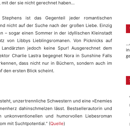
 mit der sie nicht gerechnet haben…
 Stephens ist das Gegenteil jeder romantischen
und nicht auf der Suche nach der großen Liebe. Einzig
un – sogar einen Sommer in der idyllischen Kleinstadt
tz von Libbys Lieblingsromanen. Von Picknicks auf
..
n Landärzten jedoch keine Spur! Ausgerechnet dem
in
tor Charlie Lastra begegnet Nora in Sunshine Falls
ge
kennen, dass nicht nur in Büchern, sondern auch im
 den ersten Blick scheint.
he steht, unzertrennliche Schwestern und eine »Enemies
nnenherz dahinschmelzen lässt. Bestsellerautorin und
en unkonventionellen und humorvollen Liebesroman
m mit Suchtpotential.“ (
Quelle
)