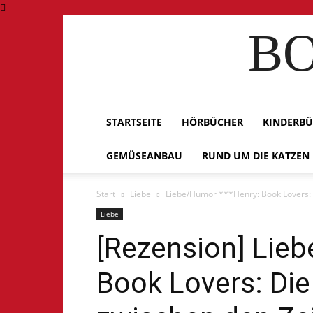
BO
STARTSEITE
HÖRBÜCHER
KINDERB
GEMÜSEANBAU
RUND UM DIE KATZEN
Start
Liebe
Liebe/Humor ***Henry: Book Lovers: D
Liebe
[Rezension] Lie
Book Lovers: Die