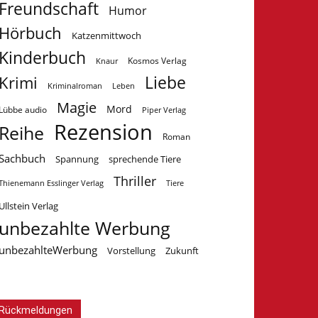
Freundschaft
Humor
Hörbuch
Katzenmittwoch
Kinderbuch
Kosmos Verlag
Knaur
Krimi
Liebe
Kriminalroman
Leben
Magie
Mord
Lübbe audio
Piper Verlag
Rezension
Reihe
Roman
Sachbuch
Spannung
sprechende Tiere
Thriller
Tiere
Thienemann Esslinger Verlag
Ullstein Verlag
unbezahlte Werbung
unbezahlteWerbung
Vorstellung
Zukunft
Rückmeldungen