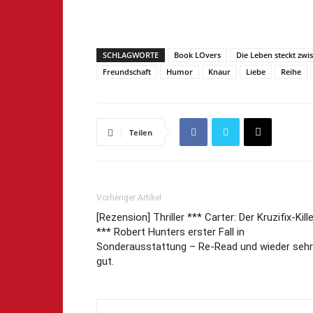
SCHLAGWORTE
Book LOvers
Die Leben steckt zwi
Freundschaft
Humor
Knaur
Liebe
Reihe
Teilen
Vorheriger Artikel
[Rezension] Thriller *** Carter: Der Kruzifix-Kille
*** Robert Hunters erster Fall in
Sonderausstattung – Re-Read und wieder sehr
gut.