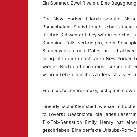
Ein Sommer. Zwei Rivalen. Eine Begegnung,
Die New Yorker Literaturagentin Nora
Romanheldin. Sie ist tough, scharfzüngig 
für ihre Schwester Libby würde sie alles t
Sunshine Falls verbringen, dem Schaupla
Blumenwiesen und Dates mit attraktive
arroganten und unnahbaren New Yorker Lek
wieder. Nach und nach muss sie jedoch er
wahren Leben manches anders ist, als es auf
Enemies to Lovers – sexy, lustig und clever
Eine idyllische Kleinstadt, wie sie im Buc
to Lovers«-Geschichte, die jedes Leser*i
Tik-Tok-Sensation Emily Henry hat ein
geschrieben. Eine perfekte Urlaubs-Rom-Co