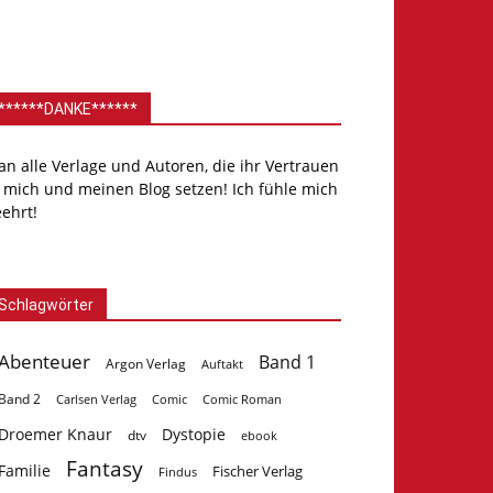
******DANKE******
.an alle Verlage und Autoren, die ihr Vertrauen
 mich und meinen Blog setzen! Ich fühle mich
ehrt!
Schlagwörter
Abenteuer
Band 1
Argon Verlag
Auftakt
Band 2
Carlsen Verlag
Comic
Comic Roman
Droemer Knaur
Dystopie
dtv
ebook
Fantasy
Familie
Fischer Verlag
Findus