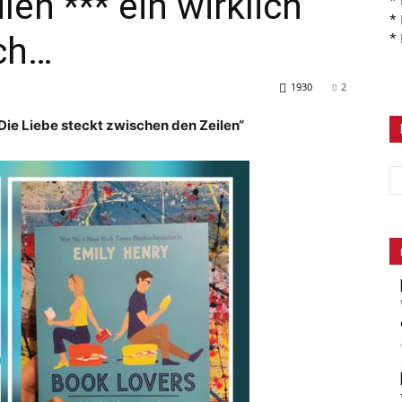
en *** ein wirklich
*
*
ch…
*
1930
2
Die Liebe steckt zwischen den Zeilen“