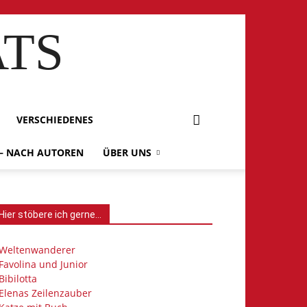
ATS
VERSCHIEDENES
 – NACH AUTOREN
ÜBER UNS
Hier stöbere ich gerne…
Weltenwanderer
Favolina und Junior
Bibilotta
Elenas Zeilenzauber