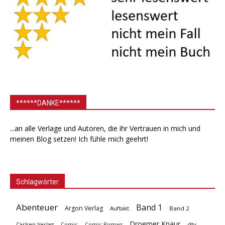
******DANKE******
...an alle Verlage und Autoren, die ihr Vertrauen in mich und
meinen Blog setzen! Ich fühle mich geehrt!
Schlagwörter
Abenteuer
Band 1
Argon Verlag
Auftakt
Band 2
Droemer Knaur
Carlsen Verlag
dtv
Comic
Comic Roman