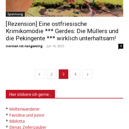
Spannung
[Rezension] Eine ostfriesische
Krimikomödie *** Gerdes: Die Müllers und
die Pekingente *** wirklich unterhaltsam!
normal-ist-langweilig
-
Juli 16, 2025
0
2
3
4
Hier stöbere ich gerne…
*
Weltenwanderer
*
Favolina und Junior
*
Bibilotta
*
Elenas Zeilenzauber