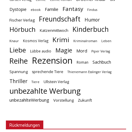
Fantasy
Dystopie
Familie
ebook
Findus
Freundschaft
Humor
Fischer Verlag
Kinderbuch
Hörbuch
Katzenmittwoch
Krimi
Kosmos Verlag
Knaur
Kriminalroman
Leben
Liebe
Magie
Mord
Lübbe audio
Piper Verlag
Rezension
Reihe
Sachbuch
Roman
Spannung
sprechende Tiere
Thienemann Esslinger Verlag
Thriller
Ullstein Verlag
Tiere
unbezahlte Werbung
unbezahlteWerbung
Vorstellung
Zukunft
Rückmeldungen