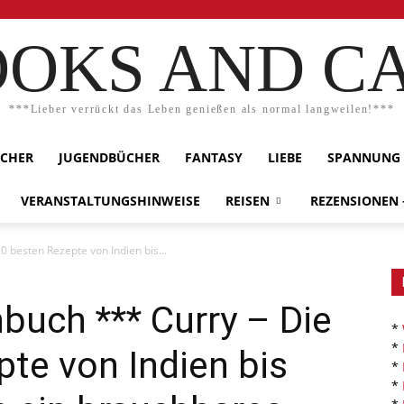
OKS AND C
***Lieber verrückt das Leben genießen als normal langweilen!***
ÜCHER
JUGENDBÜCHER
FANTASY
LIEBE
SPANNUNG
VERANSTALTUNGSHINWEISE
REISEN
REZENSIONEN
 besten Rezepte von Indien bis...
buch *** Curry – Die
*
*
te von Indien bis
*
*