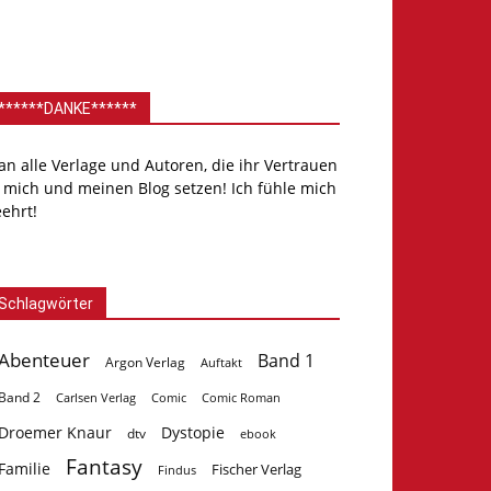
******DANKE******
.an alle Verlage und Autoren, die ihr Vertrauen
 mich und meinen Blog setzen! Ich fühle mich
ehrt!
Schlagwörter
Abenteuer
Band 1
Argon Verlag
Auftakt
Band 2
Carlsen Verlag
Comic
Comic Roman
Droemer Knaur
Dystopie
dtv
ebook
Fantasy
Familie
Fischer Verlag
Findus