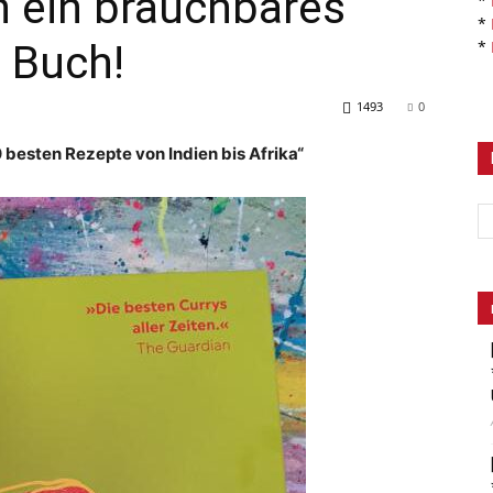
ch ein brauchbares
*
*
 Buch!
*
1493
0
0 besten Rezepte von Indien bis Afrika“