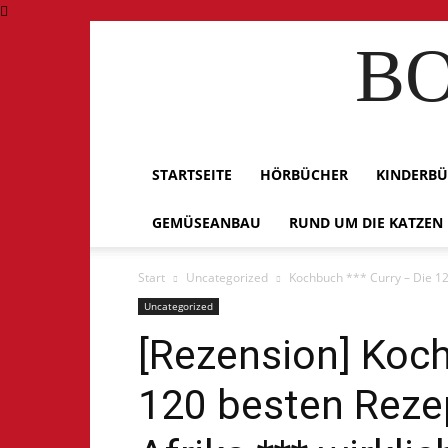
BO
STARTSEITE
HÖRBÜCHER
KINDERB
GEMÜSEANBAU
RUND UM DIE KATZEN
Start
Uncategorized
Kochbuch *** Curry – Die 120
Uncategorized
[Rezension] Koch
120 besten Rezep