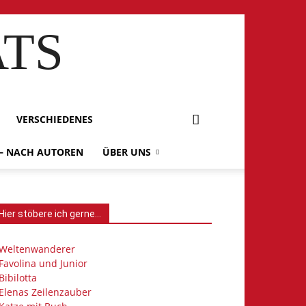
ATS
VERSCHIEDENES
 – NACH AUTOREN
ÜBER UNS
Hier stöbere ich gerne…
Weltenwanderer
Favolina und Junior
Bibilotta
Elenas Zeilenzauber