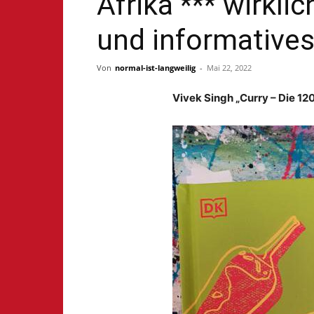
Afrika *** wirkli
und informatives
Von
normal-ist-langweilig
-
Mai 22, 2022
Vivek Singh „Curry – Die 12