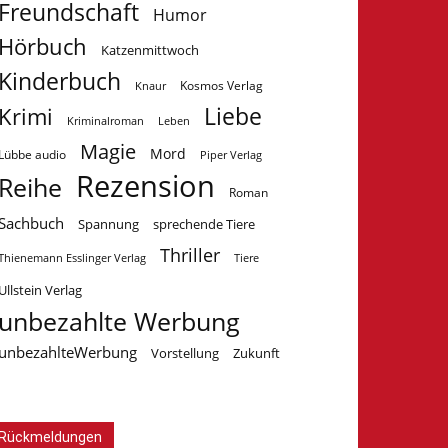
Freundschaft
Humor
Hörbuch
Katzenmittwoch
Kinderbuch
Kosmos Verlag
Knaur
Krimi
Liebe
Kriminalroman
Leben
Magie
Mord
Lübbe audio
Piper Verlag
Rezension
Reihe
Roman
Sachbuch
Spannung
sprechende Tiere
Thriller
Tiere
Thienemann Esslinger Verlag
Ullstein Verlag
unbezahlte Werbung
unbezahlteWerbung
Vorstellung
Zukunft
Rückmeldungen