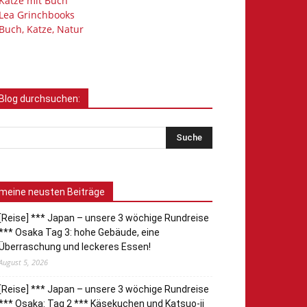
Katze mit Buch
Lea Grinchbooks
Buch, Katze, Natur
Blog durchsuchen:
meine neusten Beiträge
[Reise] *** Japan – unsere 3 wöchige Rundreise
*** Osaka Tag 3: hohe Gebäude, eine
Überraschung und leckeres Essen!
August 5, 2026
[Reise] *** Japan – unsere 3 wöchige Rundreise
*** Osaka: Tag 2 *** Käsekuchen und Katsuo-ji