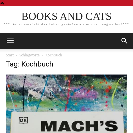
BOOKS AND CATS
***Lieber verrückt das Leben genießen als normal langweilen!***
Start
Schlagworte
Kochbuch
Tag: Kochbuch