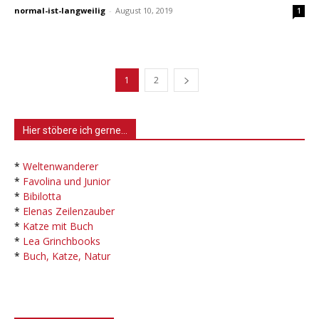
normal-ist-langweilig
-
August 10, 2019
1
1
2
Hier stöbere ich gerne…
*
Weltenwanderer
*
Favolina und Junior
*
Bibilotta
*
Elenas Zeilenzauber
*
Katze mit Buch
*
Lea Grinchbooks
*
Buch, Katze, Natur