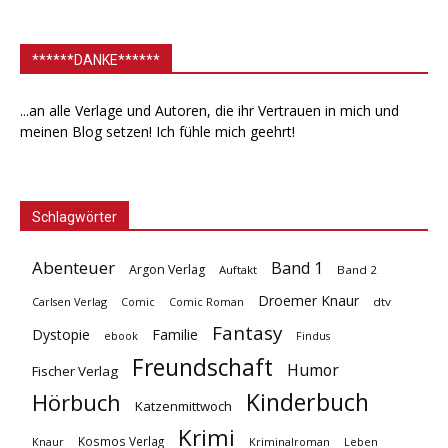
******DANKE******
...an alle Verlage und Autoren, die ihr Vertrauen in mich und
meinen Blog setzen! Ich fühle mich geehrt!
Schlagwörter
Abenteuer
Band 1
Argon Verlag
Auftakt
Band 2
Droemer Knaur
Carlsen Verlag
dtv
Comic
Comic Roman
Fantasy
Dystopie
Familie
ebook
Findus
Freundschaft
Humor
Fischer Verlag
Kinderbuch
Hörbuch
Katzenmittwoch
Krimi
Kosmos Verlag
Knaur
Kriminalroman
Leben