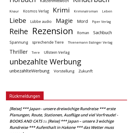
Katzenmittwoch
Krimi
Kosmos Verlag
Knaur
Kriminalroman
Leben
Liebe
Magie
Mord
Lübbe audio
Piper Verlag
Rezension
Reihe
Sachbuch
Roman
Spannung
sprechende Tiere
Thienemann Esslinger Verlag
Thriller
Ullstein Verlag
Tiere
unbezahlte Werbung
unbezahlteWerbung
Vorstellung
Zukunft
Rückmeldungen
[Reise] *** Japan - unsere dreiwöchige Rundreise *** erste
Planungen, Route, Stationen, Ausflüge und viel Vorfreude! -
BOOKS AND CATS
[Reise] *** Japan – unsere 3 wöchige
zu
Rundreise *** Aufenthalt in Hakone *** das Wetter muss