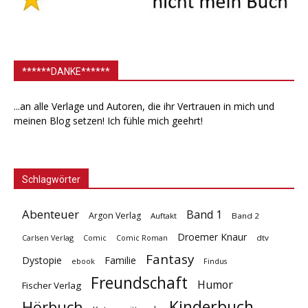
******DANKE******
...an alle Verlage und Autoren, die ihr Vertrauen in mich und
meinen Blog setzen! Ich fühle mich geehrt!
Schlagwörter
Abenteuer
Band 1
Argon Verlag
Auftakt
Band 2
Droemer Knaur
Carlsen Verlag
dtv
Comic
Comic Roman
Fantasy
Dystopie
Familie
ebook
Findus
Freundschaft
Humor
Fischer Verlag
Kinderbuch
Hörbuch