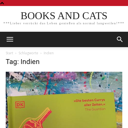
BOOKS AND CATS
***Lieber verrückt das Leben genießen als normal langweilen!***
Start
Schlagworte
Indien
Tag: Indien