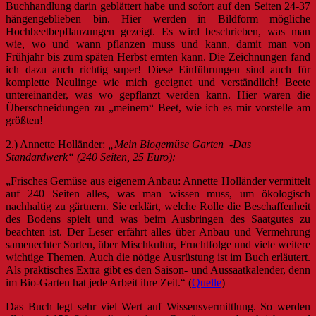
Buchhandlung darin geblättert habe und sofort auf den Seiten 24-37
hängengeblieben bin. Hier werden in Bildform mögliche
Hochbeetbepflanzungen gezeigt. Es wird beschrieben, was man
wie, wo und wann pflanzen muss und kann, damit man von
Frühjahr bis zum späten Herbst ernten kann. Die Zeichnungen fand
ich dazu auch richtig super! Diese Einführungen sind auch für
komplette Neulinge wie mich geeignet und verständlich! Beete
untereinander, was wo gepflanzt werden kann. Hier waren die
Überschneidungen zu „meinem“ Beet, wie ich es mir vorstelle am
größten!
2.) Annette Holländer:
„Mein Biogemüse Garten -Das
Standardwerk“ (240 Seiten, 25 Euro):
„Frisches Gemüse aus eigenem Anbau: Annette Holländer vermittelt
auf 240 Seiten alles, was man wissen muss, um ökologisch
nachhaltig zu gärtnern. Sie erklärt, welche Rolle die Beschaffenheit
des Bodens spielt und was beim Ausbringen des Saatgutes zu
beachten ist. Der Leser erfährt alles über Anbau und Vermehrung
samenechter Sorten, über Mischkultur, Fruchtfolge und viele weitere
wichtige Themen. Auch die nötige Ausrüstung ist im Buch erläutert.
Als praktisches Extra gibt es den Saison- und Aussaatkalender, denn
im Bio-Garten hat jede Arbeit ihre Zeit.“ (
Quelle
)
Das Buch legt sehr viel Wert auf Wissensvermittlung. So werden