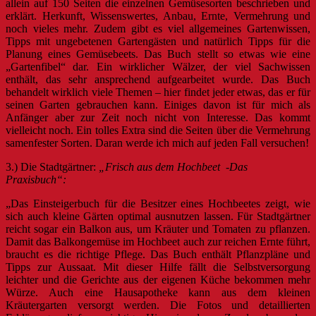
allein auf 150 Seiten die einzelnen Gemüsesorten beschrieben und
erklärt. Herkunft, Wissenswertes, Anbau, Ernte, Vermehrung und
noch vieles mehr. Zudem gibt es viel allgemeines Gartenwissen,
Tipps mit ungebetenen Gartengästen und natürlich Tipps für die
Planung eines Gemüsebeets. Das Buch stellt so etwas wie eine
„Gartenfibel“ dar. Ein wirklicher Wälzer, der viel Sachwissen
enthält, das sehr ansprechend aufgearbeitet wurde. Das Buch
behandelt wirklich viele Themen – hier findet jeder etwas, das er für
seinen Garten gebrauchen kann. Einiges davon ist für mich als
Anfänger aber zur Zeit noch nicht von Interesse. Das kommt
vielleicht noch. Ein tolles Extra sind die Seiten über die Vermehrung
samenfester Sorten. Daran werde ich mich auf jeden Fall versuchen!
3.) Die Stadtgärtner:
„Frisch aus dem Hochbeet -Das
Praxisbuch“:
„Das Einsteigerbuch für die Besitzer eines Hochbeetes zeigt, wie
sich auch kleine Gärten optimal ausnutzen lassen. Für Stadtgärtner
reicht sogar ein Balkon aus, um Kräuter und Tomaten zu pflanzen.
Damit das Balkongemüse im Hochbeet auch zur reichen Ernte führt,
braucht es die richtige Pflege. Das Buch enthält Pflanzpläne und
Tipps zur Aussaat. Mit dieser Hilfe fällt die Selbstversorgung
leichter und die Gerichte aus der eigenen Küche bekommen mehr
Würze. Auch eine Hausapotheke kann aus dem kleinen
Kräutergarten versorgt werden. Die Fotos und detaillierten