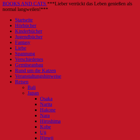
BOOKS AND CATS
***Lieber verrückt das Leben genießen als
normal langweilen!***
Startseite
Hörbücher
Kinderbücher
Jugendbücher
Fantasy
Liebe
Spannung
Verschiedenes
Gemüseanbau
Rund um die Katzen
Veranstaltungshinweise
Reisen
Bali
Japan
Osaka
Narita
Hakone
Nara
Hiroshima
Kobe
Uji
Himeji