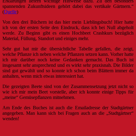
Erklärungen liefern wichtige Hinweise dazu. Zu den besonders
spannenden Zukunftsideen gehört dabei das vertikale Gärtnern.“
(
Quelle
)
Von den drei Büchern ist das hier mein Lieblingsbuch! Hier hatte
ich von der ersten Seite den Eindruck, dass ich bei Null abgeholt
werde. Zu Beginn gibt es einen Hochbeet Crashkurs bezüglich
Material, Füllung, Standort und einiges mehr.
Sehr gut hat mir die übersichtliche Tabelle gefallen, die zeigt,
welche Pflanze ich neben welche Pflanzen setzen kann. Vorher hatte
ich mir darüber noch keine Gedanken gemacht. Das Buch ist
insgesamt sehr ansprechend und es wirkt sehr praxisnah. Die Bilder
sind gut gewählt und so konnte ich schon beim Blättern immer da
anhalten, wenn mich etwas interessiert hat.
Die gezeigten Beete sind von der Zusammensetzung jetzt nicht so
wie ich mir mein Beet vorstelle, aber ich konnte einige Tipps für
„meine“ Gemüsepflanzen mitnehmen.
Am Ende des Buches ist auch die Emailadresse der Stadtgärtner
angegeben. Man kann sich bei Fragen auch an die „Stadtgärtner“
wenden!