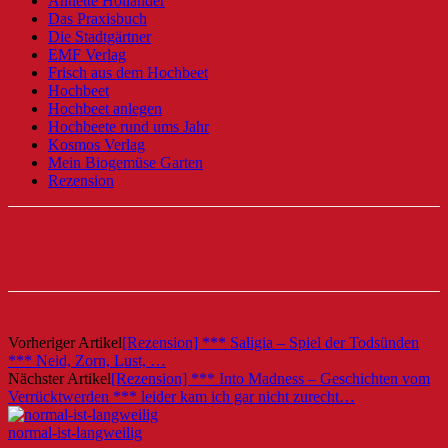
Annette Holländer
Das Praxisbuch
Die Stadtgärtner
EMF Verlag
Frisch aus dem Hochbeet
Hochbeet
Hochbeet anlegen
Hochbeete rund ums Jahr
Kosmos Verlag
Mein Biogemüse Garten
Rezension
Vorheriger Artikel
[Rezension] *** Saligia – Spiel der Todsünden
*** Neid, Zorn, Lust, …
Nächster Artikel
[Rezension] *** Into Madness – Geschichten vom
Verrücktwerden *** leider kam ich gar nicht zurecht…
normal-ist-langweilig