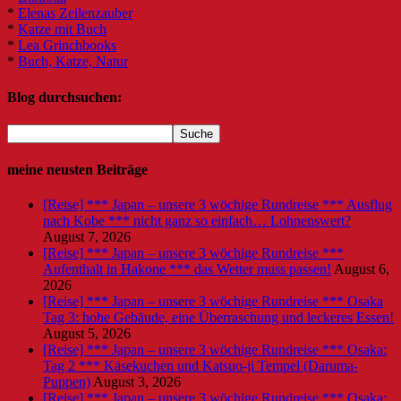
*
Elenas Zeilenzauber
*
Katze mit Buch
*
Lea Grinchbooks
*
Buch, Katze, Natur
Blog durchsuchen:
meine neusten Beiträge
[Reise] *** Japan – unsere 3 wöchige Rundreise *** Ausflug
nach Kobe *** nicht ganz so einfach… Lohnenswert?
August 7, 2026
[Reise] *** Japan – unsere 3 wöchige Rundreise ***
Aufenthalt in Hakone *** das Wetter muss passen!
August 6,
2026
[Reise] *** Japan – unsere 3 wöchige Rundreise *** Osaka
Tag 3: hohe Gebäude, eine Überraschung und leckeres Essen!
August 5, 2026
[Reise] *** Japan – unsere 3 wöchige Rundreise *** Osaka:
Tag 2 *** Käsekuchen und Katsuo-ji Tempel (Daruma-
Puppen)
August 3, 2026
[Reise] *** Japan – unsere 3 wöchige Rundreise *** Osaka: