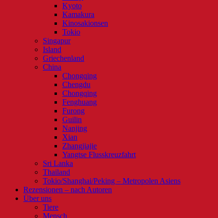
Kyoto
Kamakura
Kinosakionsen
Tokio
Singapur
Island
Griechenland
China
Chongqing
Chengdu
Chongqing
Fenghuang
Furong
Guilin
Nanjing
Xian
Zhangjiajie
Yangtse Flusskreuzfahrt
Sri Lanka
Thailand
Tokio/Shanghai/Peking – Metropolen Asiens
Rezensionen – nach Autoren
Über uns
Tiere
Mensch