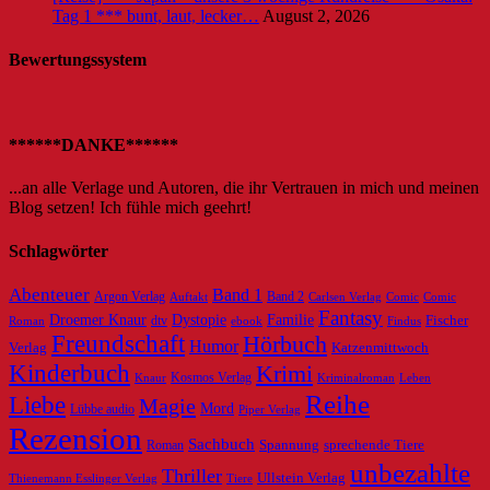
Tag 1 *** bunt, laut, lecker…
August 2, 2026
Bewertungssystem
******DANKE******
...an alle Verlage und Autoren, die ihr Vertrauen in mich und meinen
Blog setzen! Ich fühle mich geehrt!
Schlagwörter
Abenteuer
Band 1
Argon Verlag
Auftakt
Band 2
Carlsen Verlag
Comic
Comic
Fantasy
Dystopie
Familie
Droemer Knaur
Fischer
dtv
ebook
Roman
Findus
Freundschaft
Hörbuch
Humor
Verlag
Katzenmittwoch
Kinderbuch
Krimi
Knaur
Kosmos Verlag
Kriminalroman
Leben
Reihe
Liebe
Magie
Mord
Lübbe audio
Piper Verlag
Rezension
Sachbuch
Roman
Spannung
sprechende Tiere
unbezahlte
Thriller
Ullstein Verlag
Tiere
Thienemann Esslinger Verlag