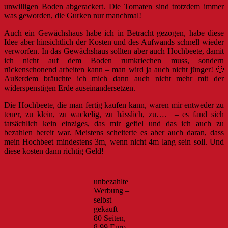
unwilligen Boden abgerackert. Die Tomaten sind trotzdem immer
was geworden, die Gurken nur manchmal!
Auch ein Gewächshaus habe ich in Betracht gezogen, habe diese
Idee aber hinsichtlich der Kosten und des Aufwands schnell wieder
verworfen. In das Gewächshaus sollten aber auch Hochbeete, damit
ich nicht auf dem Boden rumkriechen muss, sondern
rückenschonend arbeiten kann – man wird ja auch nicht jünger! 🙂
Außerdem bräuchte ich mich dann auch nicht mehr mit der
widerspenstigen Erde auseinandersetzen.
Die Hochbeete, die man fertig kaufen kann, waren mir entweder zu
teuer, zu klein, zu wackelig, zu hässlich, zu…. – es fand sich
tatsächlich kein einziges, das mir gefiel und das ich auch zu
bezahlen bereit war. Meistens scheiterte es aber auch daran, dass
mein Hochbeet mindestens 3m, wenn nicht 4m lang sein soll. Und
diese kosten dann richtig Geld!
unbezahlte
Werbung –
selbst
gekauft
80 Seiten,
8,99 Euro,