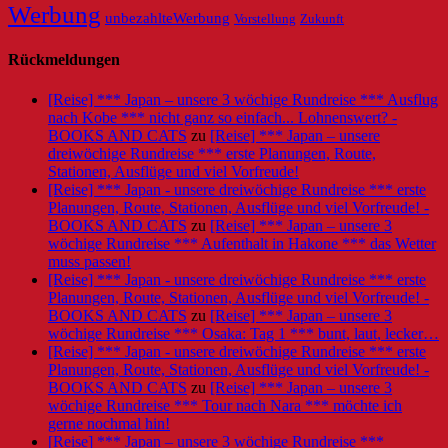
Werbung
unbezahlteWerbung
Vorstellung
Zukunft
Rückmeldungen
[Reise] *** Japan – unsere 3 wöchige Rundreise *** Ausflug
nach Kobe *** nicht ganz so einfach... Lohnenswert? -
BOOKS AND CATS
zu
[Reise] *** Japan – unsere
dreiwöchige Rundreise *** erste Planungen, Route,
Stationen, Ausflüge und viel Vorfreude!
[Reise] *** Japan - unsere dreiwöchige Rundreise *** erste
Planungen, Route, Stationen, Ausflüge und viel Vorfreude! -
BOOKS AND CATS
zu
[Reise] *** Japan – unsere 3
wöchige Rundreise *** Aufenthalt in Hakone *** das Wetter
muss passen!
[Reise] *** Japan - unsere dreiwöchige Rundreise *** erste
Planungen, Route, Stationen, Ausflüge und viel Vorfreude! -
BOOKS AND CATS
zu
[Reise] *** Japan – unsere 3
wöchige Rundreise *** Osaka: Tag 1 *** bunt, laut, lecker…
[Reise] *** Japan - unsere dreiwöchige Rundreise *** erste
Planungen, Route, Stationen, Ausflüge und viel Vorfreude! -
BOOKS AND CATS
zu
[Reise] *** Japan – unsere 3
wöchige Rundreise *** Tour nach Nara *** möchte ich
gerne nochmal hin!
[Reise] *** Japan – unsere 3 wöchige Rundreise ***