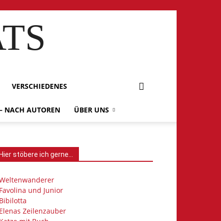
ATS
VERSCHIEDENES
 – NACH AUTOREN
ÜBER UNS
Hier stöbere ich gerne…
Weltenwanderer
Favolina und Junior
Bibilotta
Elenas Zeilenzauber