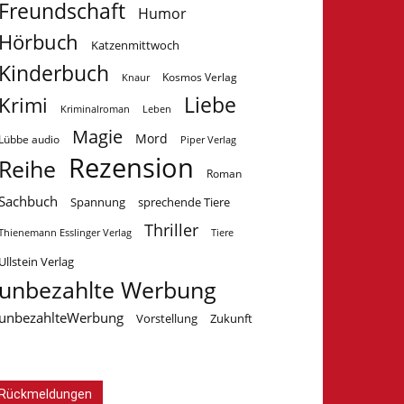
Freundschaft
Humor
Hörbuch
Katzenmittwoch
Kinderbuch
Kosmos Verlag
Knaur
Krimi
Liebe
Kriminalroman
Leben
Magie
Mord
Lübbe audio
Piper Verlag
Rezension
Reihe
Roman
Sachbuch
Spannung
sprechende Tiere
Thriller
Tiere
Thienemann Esslinger Verlag
Ullstein Verlag
unbezahlte Werbung
unbezahlteWerbung
Vorstellung
Zukunft
Rückmeldungen