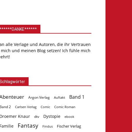
******DANKE******
.an alle Verlage und Autoren, die ihr Vertrauen
 mich und meinen Blog setzen! Ich fühle mich
ehrt!
Schlagwörter
Abenteuer
Band 1
Argon Verlag
Auftakt
Band 2
Carlsen Verlag
Comic
Comic Roman
Droemer Knaur
Dystopie
dtv
ebook
Fantasy
Familie
Fischer Verlag
Findus