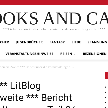
OKS AND C
***Lieber verrückt das Leben genießen als normal langweilen!***
ÜCHER
JUGENDBÜCHER
FANTASY
LIEBE
SPANNUNG
VERANSTALTUNGSHINWEISE
REISEN
REZENSIONEN
ion die Zweite *** Bericht über die Veranstaltungen –...
** LitBlog
*
*
weite *** Bericht
*
*