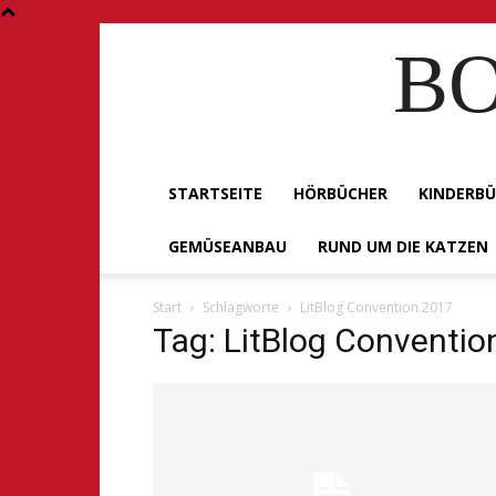
BO
STARTSEITE
HÖRBÜCHER
KINDERB
GEMÜSEANBAU
RUND UM DIE KATZEN
Start
Schlagworte
LitBlog Convention 2017
Tag: LitBlog Conventio