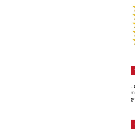
..
mi
ge