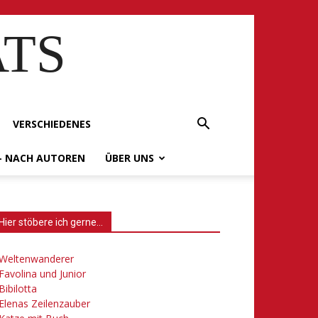
ATS
VERSCHIEDENES
– NACH AUTOREN
ÜBER UNS
Hier stöbere ich gerne…
Weltenwanderer
Favolina und Junior
Bibilotta
Elenas Zeilenzauber