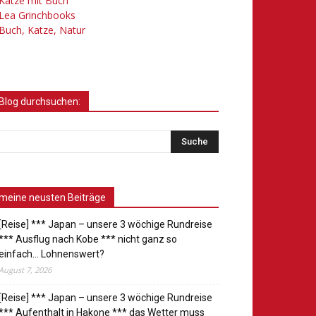
Katze mit Buch
Lea Grinchbooks
Buch, Katze, Natur
Blog durchsuchen:
meine neusten Beiträge
[Reise] *** Japan – unsere 3 wöchige Rundreise
*** Ausflug nach Kobe *** nicht ganz so
einfach… Lohnenswert?
August 7, 2026
[Reise] *** Japan – unsere 3 wöchige Rundreise
*** Aufenthalt in Hakone *** das Wetter muss