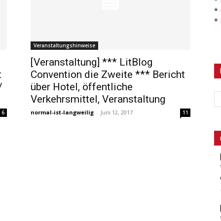
*
*
*
Veranstaltungshinweise
[Veranstaltung] *** LitBlog
t
Convention die Zweite *** Bericht
/
über Hotel, öffentliche
Verkehrsmittel, Veranstaltung
normal-ist-langweilig
-
Juni 12, 2017
6
11