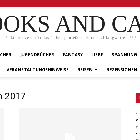
OKS AND C
***Lieber verrückt das Leben genießen als normal langweilen!***
ÜCHER
JUGENDBÜCHER
FANTASY
LIEBE
SPANNUNG
VERANSTALTUNGSHINWEISE
REISEN
REZENSIONEN 
n 2017
*
*
*
*