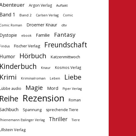
Abenteuer
Argon Verlag
Auftakt
Band 1
Band 2
Carlsen Verlag
Comic
Droemer Knaur
dtv
Comic Roman
Fantasy
Dystopie
Familie
ebook
Freundschaft
Fischer Verlag
Findus
Hörbuch
Humor
Katzenmittwoch
Kinderbuch
Kosmos Verlag
Knaur
Krimi
Liebe
Kriminalroman
Leben
Magie
Mord
Lübbe audio
Piper Verlag
Rezension
Reihe
Roman
Sachbuch
Spannung
sprechende Tiere
Thriller
Tiere
Thienemann Esslinger Verlag
Ullstein Verlag