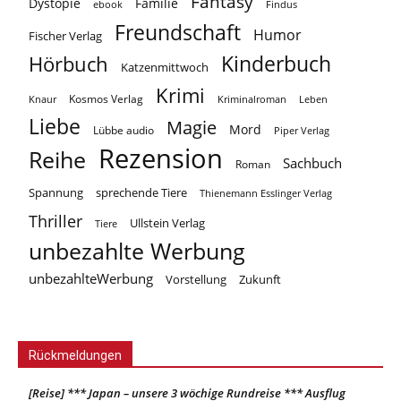
Fantasy
Dystopie
Familie
ebook
Findus
Freundschaft
Humor
Fischer Verlag
Kinderbuch
Hörbuch
Katzenmittwoch
Krimi
Kosmos Verlag
Knaur
Kriminalroman
Leben
Liebe
Magie
Mord
Lübbe audio
Piper Verlag
Rezension
Reihe
Sachbuch
Roman
Spannung
sprechende Tiere
Thienemann Esslinger Verlag
Thriller
Ullstein Verlag
Tiere
unbezahlte Werbung
unbezahlteWerbung
Vorstellung
Zukunft
Rückmeldungen
[Reise] *** Japan – unsere 3 wöchige Rundreise *** Ausflug