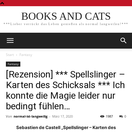
BOOKS AND CATS
***Lieber verrückt das Leben genießen als normal langweilen!***
Start
Fantasy
Fantasy
[Rezension] *** Spellslinger –
Karten des Schicksals *** Ich
konnte die Magie leider nur
bedingt fühlen…
Von
normal-ist-langweilig
-
März 17, 2020
1987
0
Sebastien de Castell „Spellslinger – Karten des