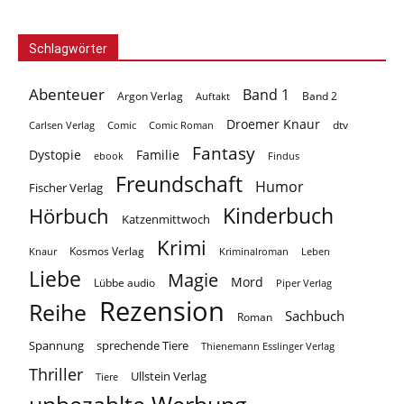
Schlagwörter
Abenteuer
Band 1
Argon Verlag
Auftakt
Band 2
Droemer Knaur
Carlsen Verlag
dtv
Comic
Comic Roman
Fantasy
Dystopie
Familie
ebook
Findus
Freundschaft
Humor
Fischer Verlag
Kinderbuch
Hörbuch
Katzenmittwoch
Krimi
Kosmos Verlag
Knaur
Kriminalroman
Leben
Liebe
Magie
Mord
Lübbe audio
Piper Verlag
Rezension
Reihe
Sachbuch
Roman
Spannung
sprechende Tiere
Thienemann Esslinger Verlag
Thriller
Ullstein Verlag
Tiere