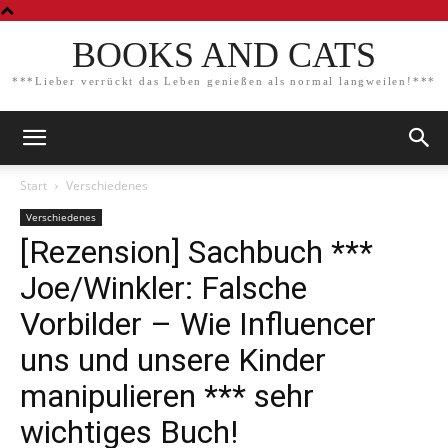
BOOKS AND CATS
***Lieber verrückt das Leben genießen als normal langweilen!***
Start
Verschiedenes
Verschiedenes
[Rezension] Sachbuch ***
Joe/Winkler: Falsche
Vorbilder – Wie Influencer
uns und unsere Kinder
manipulieren *** sehr
wichtiges Buch!