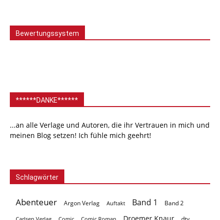
Bewertungssystem
******DANKE******
...an alle Verlage und Autoren, die ihr Vertrauen in mich und
meinen Blog setzen! Ich fühle mich geehrt!
Schlagwörter
Abenteuer
Band 1
Argon Verlag
Auftakt
Band 2
Droemer Knaur
Carlsen Verlag
dtv
Comic
Comic Roman