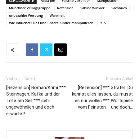
SCHLAGWORTE
Alicia Joe
Falsche Vorbilder
Manipulation
Münchner Verlagsgruppe
Rezension
Sabine Winkler
Sachbuch
unbezahlte Werbung
Wahrheit
Wie Influencer uns und unsere Kinder manipulieren
YES
Vorheriger Artikel
Nächster Artikel
[Rezension] Roman/Krimi ***
[Rezension] *** Sträter: Du
Steinhagen: Kafka und der
kannst alles lassen, du musst
Tote am Seil *** sehr
es nur wollen *** Wortspiele
ungewöhnlich und doch
vom Feinsten – und doch…
erwartet!