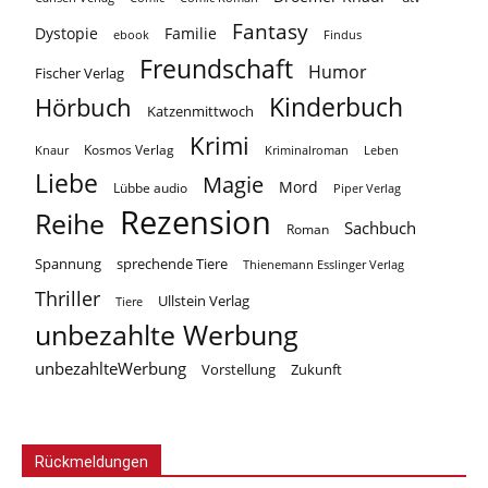
Fantasy
Dystopie
Familie
ebook
Findus
Freundschaft
Humor
Fischer Verlag
Kinderbuch
Hörbuch
Katzenmittwoch
Krimi
Kosmos Verlag
Knaur
Kriminalroman
Leben
Liebe
Magie
Mord
Lübbe audio
Piper Verlag
Rezension
Reihe
Sachbuch
Roman
Spannung
sprechende Tiere
Thienemann Esslinger Verlag
Thriller
Ullstein Verlag
Tiere
unbezahlte Werbung
unbezahlteWerbung
Vorstellung
Zukunft
Rückmeldungen