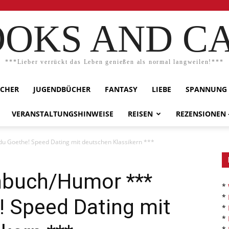
OKS AND C
***Lieber verrückt das Leben genießen als normal langweilen!***
ÜCHER
JUGENDBÜCHER
FANTASY
LIEBE
SPANNUNG
VERANSTALTUNGSHINWEISE
REISEN
REZENSIONEN
u Goethe! Speed Dating mit deutschen Klassikern ***
hbuch/Humor ***
*
*
! Speed Dating mit
*
*