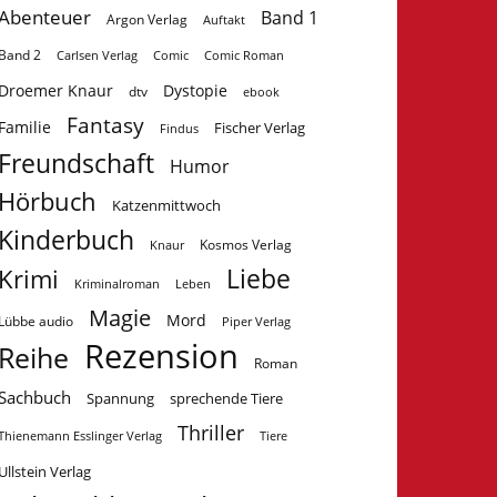
Abenteuer
Band 1
Argon Verlag
Auftakt
Band 2
Carlsen Verlag
Comic
Comic Roman
Droemer Knaur
Dystopie
dtv
ebook
Fantasy
Familie
Fischer Verlag
Findus
Freundschaft
Humor
Hörbuch
Katzenmittwoch
Kinderbuch
Kosmos Verlag
Knaur
Krimi
Liebe
Kriminalroman
Leben
Magie
Mord
Lübbe audio
Piper Verlag
Rezension
Reihe
Roman
Sachbuch
Spannung
sprechende Tiere
Thriller
Tiere
Thienemann Esslinger Verlag
Ullstein Verlag