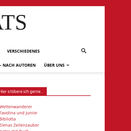
ATS
VERSCHIEDENES
 – NACH AUTOREN
ÜBER UNS
Hier stöbere ich gerne…
Weltenwanderer
Favolina und Junior
Bibilotta
Elenas Zeilenzauber