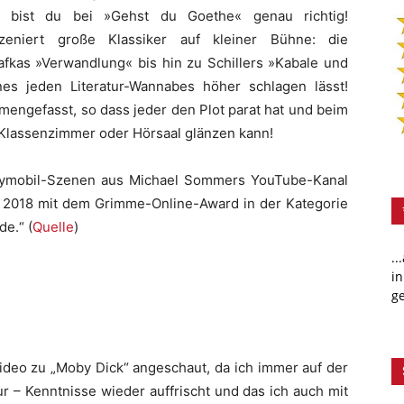
 bist du bei »Gehst du Goethe« genau richtig!
eniert große Klassiker auf kleiner Bühne: die
afkas »Verwandlung« bis hin zu Schillers »Kabale und
nes jeden Literatur-Wannabes höher schlagen lässt!
mengefasst, so dass jeder den Plot parat hat und beim
m Klassenzimmer oder Hörsaal glänzen kann!
laymobil-Szenen aus Michael Sommers YouTube-Kanal
ni 2018 mit dem Grimme-Online-Award in der Kategorie
e.“ (
Quelle
)
..
in
ge
Video zu „Moby Dick“ angeschaut, da ich immer auf der
ur – Kenntnisse wieder auffrischt und das ich auch mit