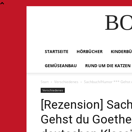
BO
STARTSEITE
HÖRBÜCHER
KINDERB
GEMÜSEANBAU
RUND UM DIE KATZEN
Start
Verschiedenes
Sachbuch/Humor *** Gehst d
Verschiedenes
[Rezension] Sac
Gehst du Goethe