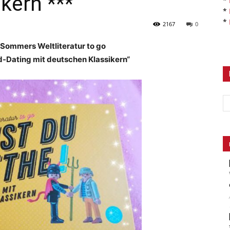
kern ***
*
*
*
2167
0
ommers Weltliteratur to go
-Dating mit deutschen Klassikern“