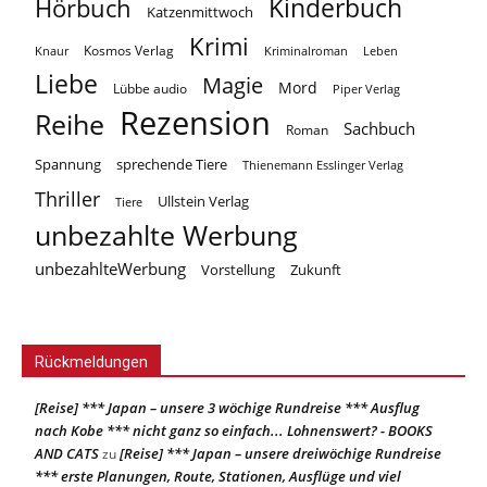
Kinderbuch
Hörbuch
Katzenmittwoch
Krimi
Kosmos Verlag
Knaur
Kriminalroman
Leben
Liebe
Magie
Mord
Lübbe audio
Piper Verlag
Rezension
Reihe
Sachbuch
Roman
Spannung
sprechende Tiere
Thienemann Esslinger Verlag
Thriller
Ullstein Verlag
Tiere
unbezahlte Werbung
unbezahlteWerbung
Vorstellung
Zukunft
Rückmeldungen
[Reise] *** Japan – unsere 3 wöchige Rundreise *** Ausflug
nach Kobe *** nicht ganz so einfach... Lohnenswert? - BOOKS
AND CATS
[Reise] *** Japan – unsere dreiwöchige Rundreise
zu
*** erste Planungen, Route, Stationen, Ausflüge und viel