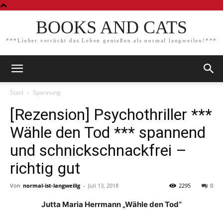
BOOKS AND CATS
***Lieber verrückt das Leben genießen als normal langweilen!***
Start
Spannung
[Rezension] Psychothriller ***
Wähle den Tod *** spannend
und schnickschnackfrei –
richtig gut
Von
normal-ist-langweilig
-
Juli 13, 2018
2295
0
Jutta Maria Herrmann „Wähle den Tod“