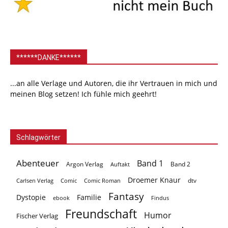
******DANKE******
...an alle Verlage und Autoren, die ihr Vertrauen in mich und
meinen Blog setzen! Ich fühle mich geehrt!
Schlagwörter
Abenteuer
Band 1
Argon Verlag
Auftakt
Band 2
Droemer Knaur
Carlsen Verlag
dtv
Comic
Comic Roman
Fantasy
Dystopie
Familie
ebook
Findus
Freundschaft
Humor
Fischer Verlag