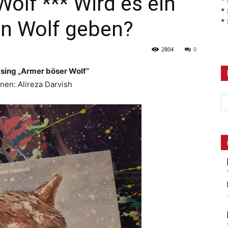
olf *** Wird es ein
*
*
en Wolf geben?
*
2804
0
sing „Armer böser Wolf“
ionen: Alireza Darvish