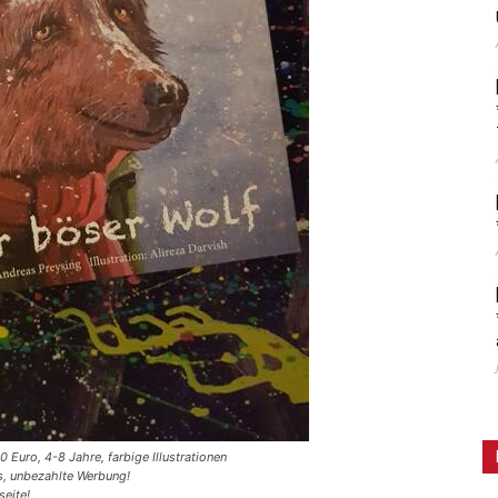
 Euro, 4-8 Jahre, farbige Illustrationen
es, unbezahlte Werbung!
seite!