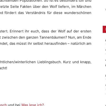
wachsenden Populationen. So ist es besonders toll und
rletzte Seite Fakten über den Wolf liefern, im Märchen
nd fördert das Verständnis für diese wunderschönen
tert. Erinnert ihr euch, dass der Wolf auf der ersten
st zwischen den ganzen Tannenbäumen? Nun, am Ende
ndet, das müsst ihr selbst herausfinden – natürlich am
lichen/winterlichen Lieblingsbuch. Kurz und knapp,
acht!
osch
und bei
Was lese ich?
.