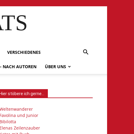
ATS
VERSCHIEDENES
 – NACH AUTOREN
ÜBER UNS
Hier stöbere ich gerne…
Weltenwanderer
Favolina und Junior
Bibilotta
Elenas Zeilenzauber