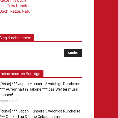
Katze mit Buch
Lea Grinchbooks
Buch, Katze, Natur
Blog durchsuchen:
meine neusten Beiträge
[Reise] *** Japan – unsere 3 wöchige Rundreise
*** Aufenthalt in Hakone *** das Wetter muss
passen!
August 6, 2026
[Reise] *** Japan – unsere 3 wöchige Rundreise
*** Osaka Tag 3: hohe Gebäude, eine