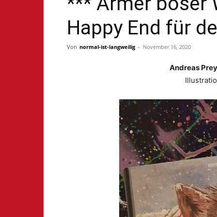
*** Armer böser W
Happy End für d
Von
normal-ist-langweilig
-
November 16, 2020
Andreas Prey
Illustrat