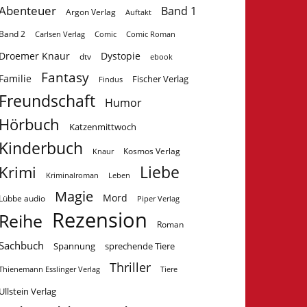
Abenteuer
Band 1
Argon Verlag
Auftakt
Band 2
Carlsen Verlag
Comic
Comic Roman
Droemer Knaur
Dystopie
dtv
ebook
Fantasy
Familie
Fischer Verlag
Findus
Freundschaft
Humor
Hörbuch
Katzenmittwoch
Kinderbuch
Kosmos Verlag
Knaur
Krimi
Liebe
Kriminalroman
Leben
Magie
Mord
Lübbe audio
Piper Verlag
Rezension
Reihe
Roman
Sachbuch
Spannung
sprechende Tiere
Thriller
Tiere
Thienemann Esslinger Verlag
Ullstein Verlag