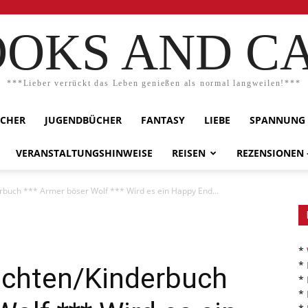
OKS AND C
***Lieber verrückt das Leben genießen als normal langweilen!***
ÜCHER
JUGENDBÜCHER
FANTASY
LIEBE
SPANNUNG
VERANSTALTUNGSHINWEISE
REISEN
REZENSIONEN
uch *** Armer böser Wolf *** Wird es ein Happy End...
*
*
chten/Kinderbuch
*
*