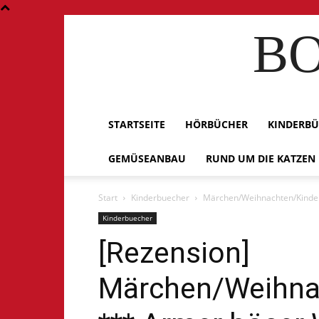
BO
STARTSEITE
HÖRBÜCHER
KINDERB
GEMÜSEANBAU
RUND UM DIE KATZEN
Start
Kinderbuecher
Märchen/Weihnachten/Kinderb
Kinderbuecher
[Rezension]
Märchen/Weihna