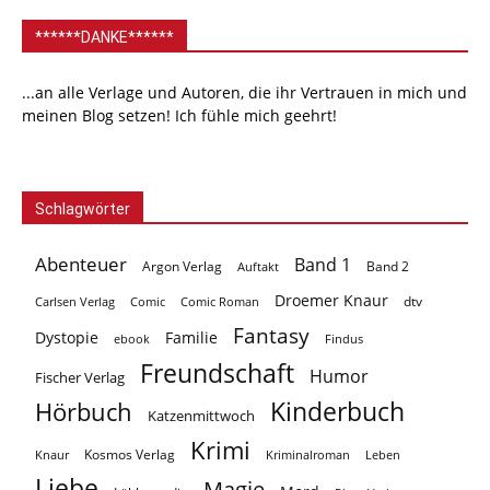
******DANKE******
...an alle Verlage und Autoren, die ihr Vertrauen in mich und
meinen Blog setzen! Ich fühle mich geehrt!
Schlagwörter
Abenteuer
Band 1
Argon Verlag
Auftakt
Band 2
Droemer Knaur
Carlsen Verlag
dtv
Comic
Comic Roman
Fantasy
Dystopie
Familie
ebook
Findus
Freundschaft
Humor
Fischer Verlag
Kinderbuch
Hörbuch
Katzenmittwoch
Krimi
Kosmos Verlag
Knaur
Kriminalroman
Leben
Liebe
Magie