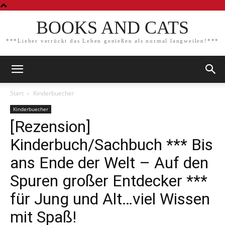
BOOKS AND CATS
***Lieber verrückt das Leben genießen als normal langweilen!***
Start
Kinderbuecher
Kinderbuecher
[Rezension]
Kinderbuch/Sachbuch *** Bis
ans Ende der Welt – Auf den
Spuren großer Entdecker ***
für Jung und Alt…viel Wissen
mit Spaß!