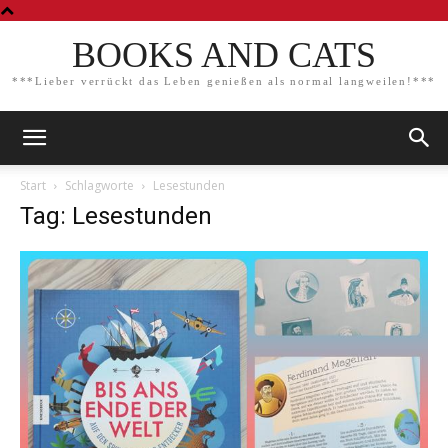
BOOKS AND CATS
***Lieber verrückt das Leben genießen als normal langweilen!***
Start
Schlagworte
Lesestunden
Tag: Lesestunden