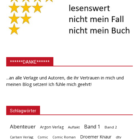
******DANKE******
...an alle Verlage und Autoren, die ihr Vertrauen in mich und
meinen Blog setzen! Ich fühle mich geehrt!
Schlagwörter
Abenteuer
Band 1
Argon Verlag
Auftakt
Band 2
Droemer Knaur
Carlsen Verlag
dtv
Comic
Comic Roman