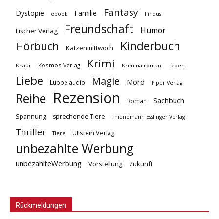
Fantasy
Dystopie
Familie
ebook
Findus
Freundschaft
Humor
Fischer Verlag
Kinderbuch
Hörbuch
Katzenmittwoch
Krimi
Kosmos Verlag
Knaur
Kriminalroman
Leben
Liebe
Magie
Mord
Lübbe audio
Piper Verlag
Rezension
Reihe
Sachbuch
Roman
Spannung
sprechende Tiere
Thienemann Esslinger Verlag
Thriller
Ullstein Verlag
Tiere
unbezahlte Werbung
unbezahlteWerbung
Vorstellung
Zukunft
Rückmeldungen