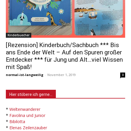
Kinderbuecher
[Rezension] Kinderbuch/Sachbuch *** Bis
ans Ende der Welt – Auf den Spuren großer
Entdecker *** für Jung und Alt…viel Wissen
mit Spaß!
normal-ist-langweilig
-
November 1, 2019
0
Hier stöbere ich gerne…
*
Weltenwanderer
*
Favolina und Junior
*
Bibilotta
*
Elenas Zeilenzauber