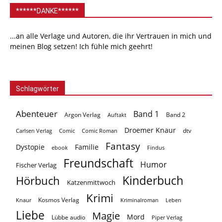
******DANKE******
...an alle Verlage und Autoren, die ihr Vertrauen in mich und
meinen Blog setzen! Ich fühle mich geehrt!
Schlagwörter
Abenteuer
Band 1
Argon Verlag
Auftakt
Band 2
Droemer Knaur
Carlsen Verlag
dtv
Comic
Comic Roman
Fantasy
Dystopie
Familie
ebook
Findus
Freundschaft
Humor
Fischer Verlag
Kinderbuch
Hörbuch
Katzenmittwoch
Krimi
Kosmos Verlag
Knaur
Kriminalroman
Leben
Liebe
Magie
Mord
Lübbe audio
Piper Verlag