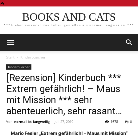
BOOKS AND CATS
***Lieber verrückt das Leben genießen als normal langweilen!***
Start
Kinderbuecher
Kinderbuecher
[Rezension] Kinderbuch ***
Extrem gefährlich! – Maus
mit Mission *** sehr
abenteuerlich, sehr rasant…
Von
normal-ist-langweilig
-
Juli 27, 2019
1678
0
Mario Fesler „Extrem gefährlich! – Maus mit Mission“