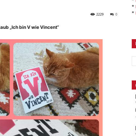
*
*
*
2229
0
aub „Ich bin V wie Vincent“