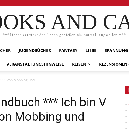
OKS AND C
***Lieber verrückt das Leben genießen als normal langweilen!***
ÜCHER
JUGENDBÜCHER
FANTASY
LIEBE
SPANNUNG
VERANSTALTUNGSHINWEISE
REISEN
REZENSIONEN
 *** von Mobbing und...
ndbuch *** Ich bin V
*
*
 von Mobbing und
*
*