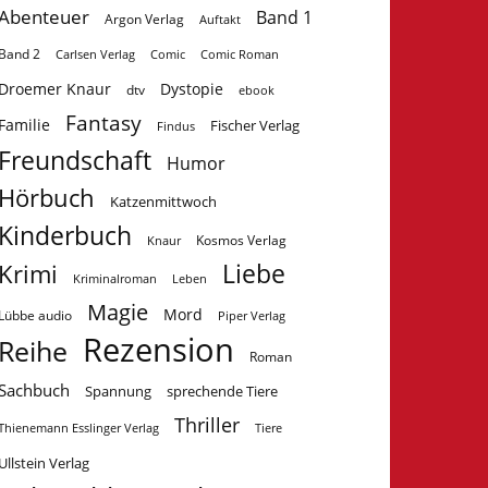
Abenteuer
Band 1
Argon Verlag
Auftakt
Band 2
Carlsen Verlag
Comic
Comic Roman
Droemer Knaur
Dystopie
dtv
ebook
Fantasy
Familie
Fischer Verlag
Findus
Freundschaft
Humor
Hörbuch
Katzenmittwoch
Kinderbuch
Kosmos Verlag
Knaur
Krimi
Liebe
Kriminalroman
Leben
Magie
Mord
Lübbe audio
Piper Verlag
Rezension
Reihe
Roman
Sachbuch
Spannung
sprechende Tiere
Thriller
Tiere
Thienemann Esslinger Verlag
Ullstein Verlag