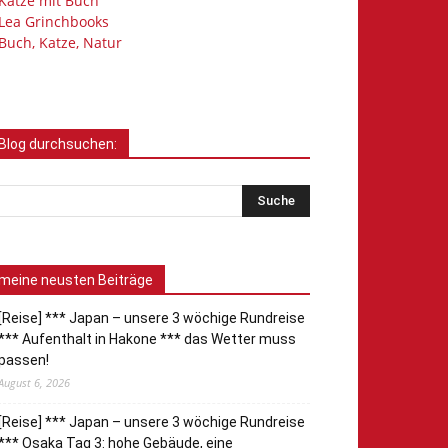
Katze mit Buch
Lea Grinchbooks
Buch, Katze, Natur
Blog durchsuchen:
meine neusten Beiträge
[Reise] *** Japan – unsere 3 wöchige Rundreise
*** Aufenthalt in Hakone *** das Wetter muss
passen!
August 6, 2026
[Reise] *** Japan – unsere 3 wöchige Rundreise
*** Osaka Tag 3: hohe Gebäude, eine