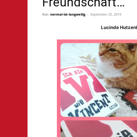
Freundschaft…
Von
normal-ist-langweilig
-
September 25, 2019
Lucinde Hutzenl