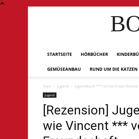
BO
STARTSEITE
HÖRBÜCHER
KINDERB
GEMÜSEANBAU
RUND UM DIE KATZEN
Start
Jugend
Jugendbuch *** Ich bin V wie Vincent
Jugend
[Rezension] Juge
wie Vincent ***