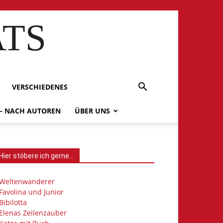
ATS
VERSCHIEDENES
 – NACH AUTOREN
ÜBER UNS
Hier stöbere ich gerne…
Weltenwanderer
Favolina und Junior
Bibilotta
Elenas Zeilenzauber