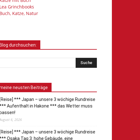
Katze mit Buch
Lea Grinchbooks
Buch, Katze, Natur
Blog durchsuchen:
meine neusten Beiträge
[Reise] *** Japan – unsere 3 wöchige Rundreise
*** Aufenthalt in Hakone *** das Wetter muss
passen!
August 6, 2026
[Reise] *** Japan – unsere 3 wöchige Rundreise
*** Osaka Tag 3: hohe Gebäude, eine