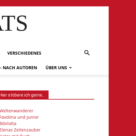
ATS
VERSCHIEDENES
 – NACH AUTOREN
ÜBER UNS
Hier stöbere ich gerne…
Weltenwanderer
Favolina und Junior
Bibilotta
Elenas Zeilenzauber