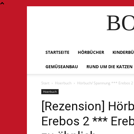
BO
STARTSEITE
HÖRBÜCHER
KINDERB
GEMÜSEANBAU
RUND UM DIE KATZEN
Start
Hoerbuch
Hörbuch/ Spannung *** Erebos 2 *
Hoerbuch
[Rezension] Hör
Erebos 2 *** Ere