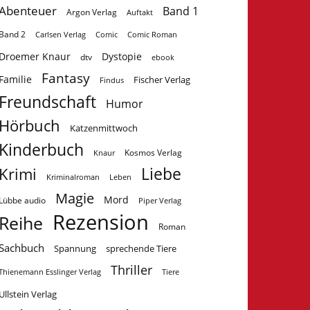
Abenteuer
Band 1
Argon Verlag
Auftakt
Band 2
Carlsen Verlag
Comic
Comic Roman
Droemer Knaur
Dystopie
dtv
ebook
Fantasy
Familie
Fischer Verlag
Findus
Freundschaft
Humor
Hörbuch
Katzenmittwoch
Kinderbuch
Kosmos Verlag
Knaur
Krimi
Liebe
Kriminalroman
Leben
Magie
Mord
Lübbe audio
Piper Verlag
Rezension
Reihe
Roman
Sachbuch
Spannung
sprechende Tiere
Thriller
Tiere
Thienemann Esslinger Verlag
Ullstein Verlag