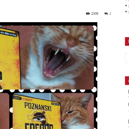
*
*
*
2339
2