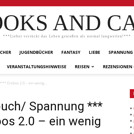
OKS AND C
***Lieber verrückt das Leben genießen als normal langweilen!***
ÜCHER
JUGENDBÜCHER
FANTASY
LIEBE
SPANNUNG
VERANSTALTUNGSHINWEISE
REISEN
REZENSIONEN
** Erebos 2.0 – ein wenig...
buch/ Spannung ***
*
*
bos 2.0 – ein wenig
*
*