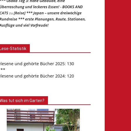
*** Osaka Tag 3: hohe Gebäude, eine
Überraschung und leckeres Essen! - BOOKS AND
CATS
[Reise] *** Japan – unsere dreiwöchige
zu
Rundreise *** erste Planungen, Route, Stationen,
Ausflüge und viel Vorfreude!
Lese-Statistik
elesene und gehörte Bücher 2025: 130
***
elesene und gehörte Bücher 2024: 120
Was tut sich im Garten?