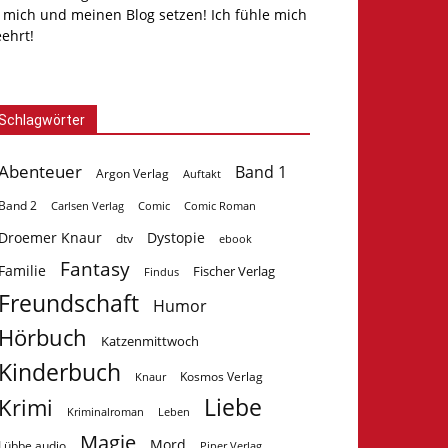
 mich und meinen Blog setzen! Ich fühle mich
ehrt!
Schlagwörter
Abenteuer
Band 1
Argon Verlag
Auftakt
Band 2
Carlsen Verlag
Comic
Comic Roman
Droemer Knaur
Dystopie
dtv
ebook
Fantasy
Familie
Fischer Verlag
Findus
Freundschaft
Humor
Hörbuch
Katzenmittwoch
Kinderbuch
Kosmos Verlag
Knaur
Krimi
Liebe
Kriminalroman
Leben
Magie
Mord
Lübbe audio
Piper Verlag