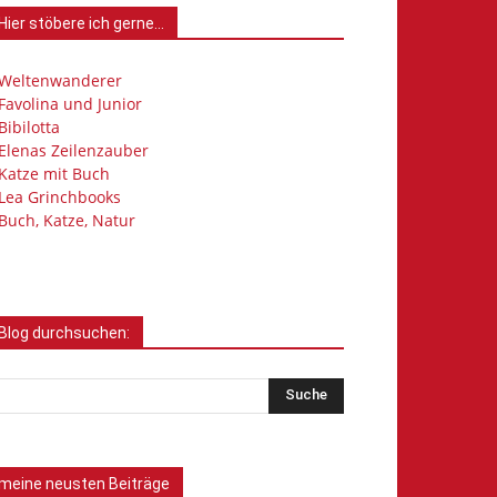
Hier stöbere ich gerne…
Weltenwanderer
Favolina und Junior
Bibilotta
Elenas Zeilenzauber
Katze mit Buch
Lea Grinchbooks
Buch, Katze, Natur
Blog durchsuchen:
meine neusten Beiträge