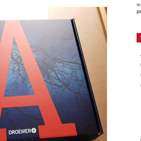
in
ge