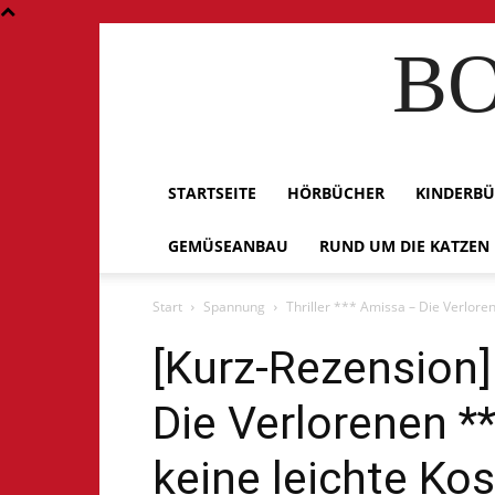
BO
STARTSEITE
HÖRBÜCHER
KINDERB
GEMÜSEANBAU
RUND UM DIE KATZEN
Start
Spannung
Thriller *** Amissa – Die Verloren
[Kurz-Rezension] 
Die Verlorenen *
keine leichte Kos