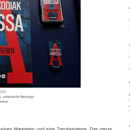
2020,
es, unbezahlte Werbung!
seite!
 einen Magneten und eine Taschenlampe. Das ganze