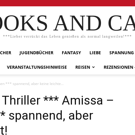
OKS AND C
***Lieber verrückt das Leben genießen als normal langweilen!***
ÜCHER
JUGENDBÜCHER
FANTASY
LIEBE
SPANNUNG
VERANSTALTUNGSHINWEISE
REISEN
REZENSIONEN
en *** spannend, aber keine leichte...
Thriller *** Amissa –
** spannend, aber
t!