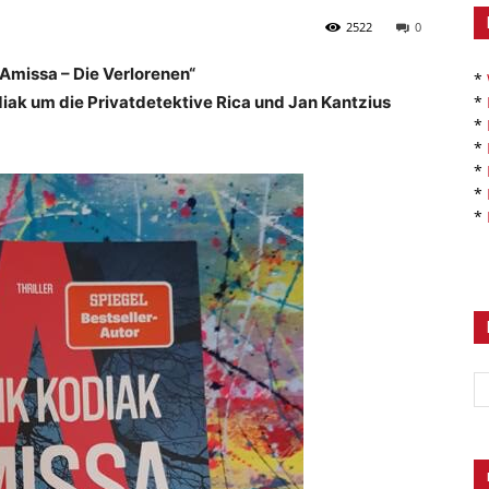
2522
0
„Amissa – Die Verlorenen“
*
*
diak um die Privatdetektive Rica und Jan Kantzius
*
*
*
*
*