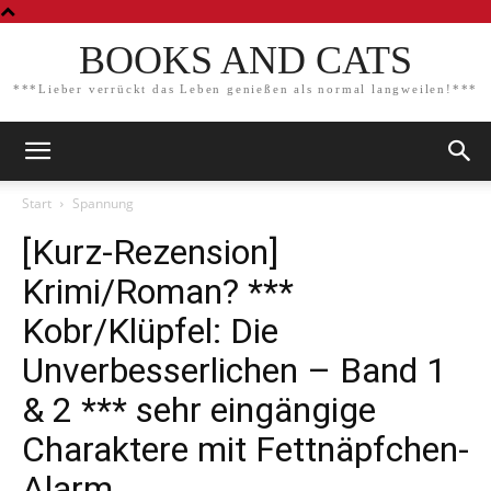
BOOKS AND CATS
***Lieber verrückt das Leben genießen als normal langweilen!***
Start
Spannung
[Kurz-Rezension]
Krimi/Roman? ***
Kobr/Klüpfel: Die
Unverbesserlichen – Band 1
& 2 *** sehr eingängige
Charaktere mit Fettnäpfchen-
Alarm