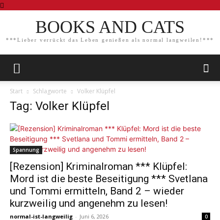
BOOKS AND CATS
***Lieber verrückt das Leben genießen als normal langweilen!***
Start
Schlagworte
Volker Klüpfel
Tag: Volker Klüpfel
Spannung
[Rezension] Kriminalroman *** Klüpfel:
Mord ist die beste Beseitigung *** Svetlana
und Tommi ermitteln, Band 2 – wieder
kurzweilig und angenehm zu lesen!
normal-ist-langweilig
-
Juni 6, 2026
0