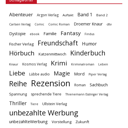
Abenteuer
Band 1
Argon Verlag
Auftakt
Band 2
Droemer Knaur
Carlsen Verlag
dtv
Comic
Comic Roman
Fantasy
Dystopie
Familie
ebook
Findus
Freundschaft
Humor
Fischer Verlag
Kinderbuch
Hörbuch
Katzenmittwoch
Krimi
Kosmos Verlag
Knaur
Kriminalroman
Leben
Liebe
Magie
Mord
Lübbe audio
Piper Verlag
Rezension
Reihe
Sachbuch
Roman
Spannung
sprechende Tiere
Thienemann Esslinger Verlag
Thriller
Ullstein Verlag
Tiere
unbezahlte Werbung
unbezahlteWerbung
Vorstellung
Zukunft