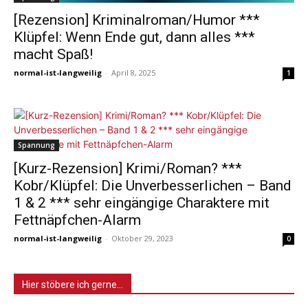
[Rezension] Kriminalroman/Humor ***
Klüpfel: Wenn Ende gut, dann alles ***
macht Spaß!
normal-ist-langweilig
-
April 8, 2025
1
Spannung
[Kurz-Rezension] Krimi/Roman? ***
Kobr/Klüpfel: Die Unverbesserlichen – Band
1 & 2 *** sehr eingängige Charaktere mit
Fettnäpfchen-Alarm
normal-ist-langweilig
-
Oktober 29, 2023
0
Hier stöbere ich gerne…