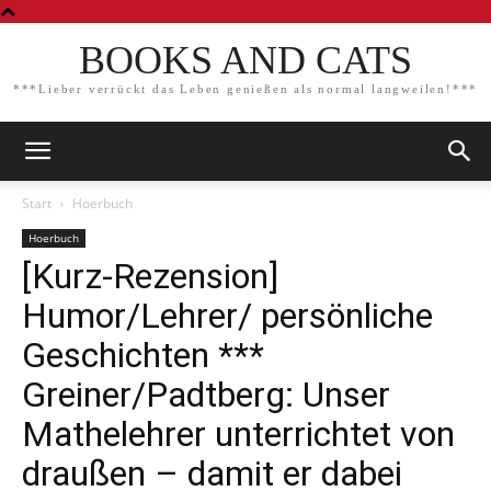
BOOKS AND CATS
***Lieber verrückt das Leben genießen als normal langweilen!***
Start
Hoerbuch
Hoerbuch
[Kurz-Rezension]
Humor/Lehrer/ persönliche
Geschichten ***
Greiner/Padtberg: Unser
Mathelehrer unterrichtet von
draußen – damit er dabei