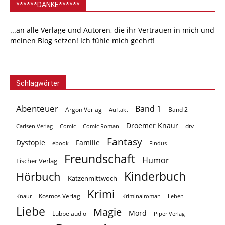
******DANKE******
...an alle Verlage und Autoren, die ihr Vertrauen in mich und
meinen Blog setzen! Ich fühle mich geehrt!
Schlagwörter
Abenteuer
Band 1
Argon Verlag
Auftakt
Band 2
Droemer Knaur
Carlsen Verlag
dtv
Comic
Comic Roman
Fantasy
Dystopie
Familie
ebook
Findus
Freundschaft
Humor
Fischer Verlag
Kinderbuch
Hörbuch
Katzenmittwoch
Krimi
Kosmos Verlag
Knaur
Kriminalroman
Leben
Liebe
Magie
Mord
Lübbe audio
Piper Verlag