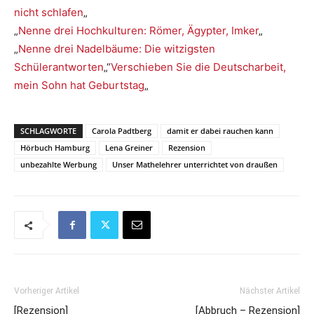
nicht schlafen
„
„
Nenne drei Hochkulturen: Römer, Ägypter, Imker
„
„
Nenne drei Nadelbäume: Die witzigsten
Schülerantworten
„“
Verschieben Sie die Deutscharbeit,
mein Sohn hat Geburtstag
„
SCHLAGWORTE
Carola Padtberg
damit er dabei rauchen kann
Hörbuch Hamburg
Lena Greiner
Rezension
unbezahlte Werbung
Unser Mathelehrer unterrichtet von draußen
Vorheriger Artikel
Nächster Artikel
[Rezension]
[Abbruch – Rezension]