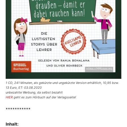
1 CD, 241 Minuten, als gekürzte und ungekürzte Version erhältlich, 10,95 bzw.
13 Euro, ET: 03.08.2020
unbezahlte Werbung, da selbst bezahlt
HIER
geht es zum Hörbuch auf der Verlagsseite!
***********
Inhalt: