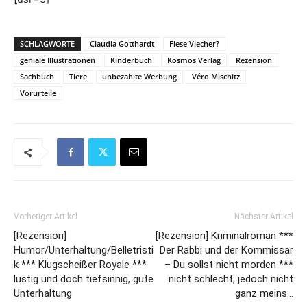
SCHLAGWORTE
Claudia Gotthardt
Fiese Viecher?
geniale Illustrationen
Kinderbuch
Kosmos Verlag
Rezension
Sachbuch
Tiere
unbezahlte Werbung
Véro Mischitz
Vorurteile
Vorheriger Artikel
Nächster Artikel
[Rezension]
[Rezension] Kriminalroman ***
Humor/Unterhaltung/Belletristi
Der Rabbi und der Kommissar
k *** Klugscheißer Royale ***
– Du sollst nicht morden ***
lustig und doch tiefsinnig, gute
nicht schlecht, jedoch nicht
Unterhaltung
ganz meins…