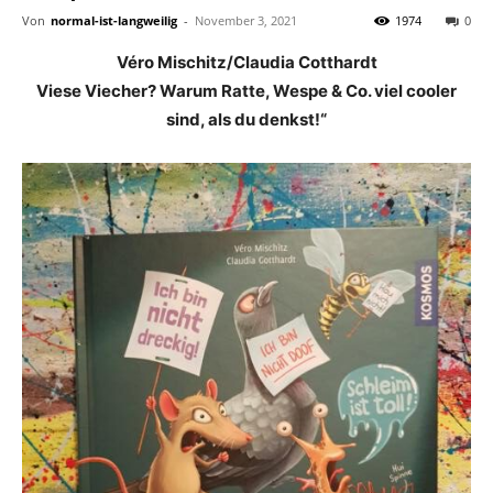
Von
normal-ist-langweilig
-
November 3, 2021
1974
0
Véro Mischitz/Claudia Cotthardt
Viese Viecher? Warum Ratte, Wespe & Co. viel cooler
sind, als du denkst!“