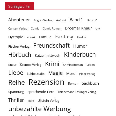
Schlagwörter
Abenteuer
Band 1
Argon Verlag
Auftakt
Band 2
Droemer Knaur
Carlsen Verlag
dtv
Comic
Comic Roman
Fantasy
Dystopie
Familie
ebook
Findus
Freundschaft
Humor
Fischer Verlag
Kinderbuch
Hörbuch
Katzenmittwoch
Krimi
Kosmos Verlag
Knaur
Kriminalroman
Leben
Liebe
Magie
Mord
Lübbe audio
Piper Verlag
Rezension
Reihe
Sachbuch
Roman
Spannung
sprechende Tiere
Thienemann Esslinger Verlag
Thriller
Ullstein Verlag
Tiere
unbezahlte Werbung