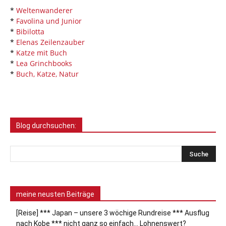
*
Weltenwanderer
*
Favolina und Junior
*
Bibilotta
*
Elenas Zeilenzauber
*
Katze mit Buch
*
Lea Grinchbooks
*
Buch, Katze, Natur
Blog durchsuchen:
meine neusten Beiträge
[Reise] *** Japan – unsere 3 wöchige Rundreise *** Ausflug
nach Kobe *** nicht ganz so einfach… Lohnenswert?