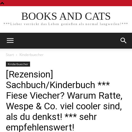
BOOKS AND CATS
***Lieber verrückt das Leben genießen als normal langweilen!***
Start
Kinderbuecher
Kinderbuecher
[Rezension]
Sachbuch/Kinderbuch ***
Fiese Viecher? Warum Ratte,
Wespe & Co. viel cooler sind,
als du denkst! *** sehr
empfehlenswert!