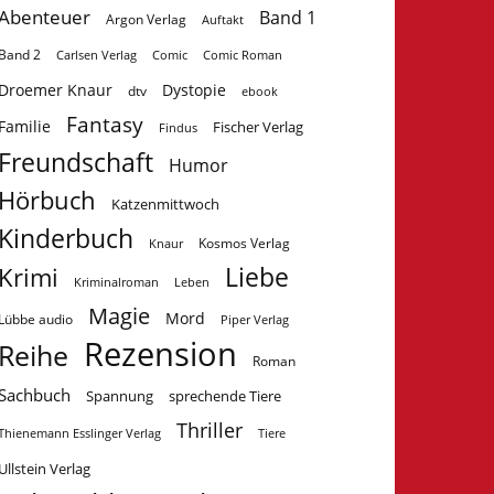
Abenteuer
Band 1
Argon Verlag
Auftakt
Band 2
Carlsen Verlag
Comic
Comic Roman
Droemer Knaur
Dystopie
dtv
ebook
Fantasy
Familie
Fischer Verlag
Findus
Freundschaft
Humor
Hörbuch
Katzenmittwoch
Kinderbuch
Kosmos Verlag
Knaur
Krimi
Liebe
Kriminalroman
Leben
Magie
Mord
Lübbe audio
Piper Verlag
Rezension
Reihe
Roman
Sachbuch
Spannung
sprechende Tiere
Thriller
Tiere
Thienemann Esslinger Verlag
Ullstein Verlag