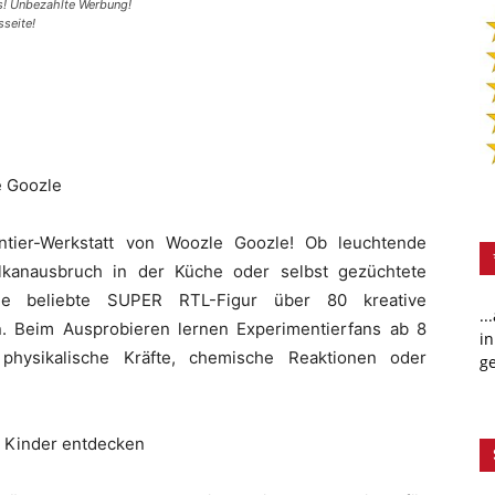
es! Unbezahlte Werbung!
sseite!
e Goozle
ntier-Werkstatt von Woozle Goozle! Ob leuchtende
ulkanausbruch in der Küche oder selbst gezüchtete
t die beliebte SUPER RTL-Figur über 80 kreative
..
en. Beim Ausprobieren lernen Experimentierfans ab 8
in
ysikalische Kräfte, chemische Reaktionen oder
ge
r Kinder entdecken