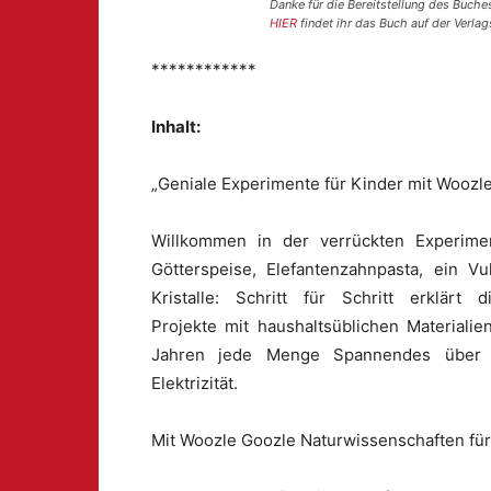
Danke für die Bereitstellung des Buch
HIER
findet ihr das Buch auf der Verlag
************
Inhalt:
„Geniale Experimente für Kinder mit Woozl
Willkommen in der verrückten Experime
Götterspeise, Elefantenzahnpasta, ein V
Kristalle: Schritt für Schritt erklär
Projekte mit haushaltsüblichen Materiali
Jahren jede Menge Spannendes über ph
Elektrizität.
Mit Woozle Goozle Naturwissenschaften fü