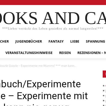
OKS AND C
***Lieber verrückt das Leben genießen als normal langweilen!***
ÜCHER
JUGENDBÜCHER
FANTASY
LIEBE
SPANNUNG
VERANSTALTUNGSHINWEISE
REISEN
REZENSIONEN –
oozle Goozle – Experimente mit Wumms! *** man kann...
hbuch/Experimente
*
*
le – Experimente mit
*
*