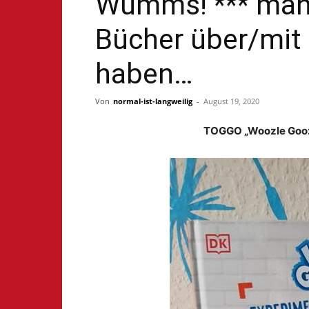
Wumms! *** man
Bücher über/mit
haben…
Von
normal-ist-langweilig
-
August 19, 2020
TOGGO „Woozle Gooz