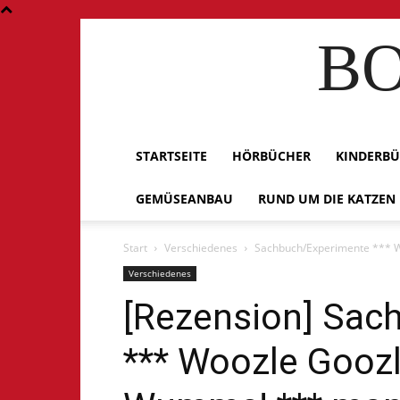
BO
STARTSEITE
HÖRBÜCHER
KINDERB
GEMÜSEANBAU
RUND UM DIE KATZEN
Start
Verschiedenes
Sachbuch/Experimente *** W
Verschiedenes
[Rezension] Sac
*** Woozle Gooz