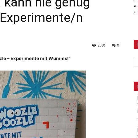
 kann nie genug
*
*
 Experimente/n
*
2880
0
le – Experimente mit Wumms!“