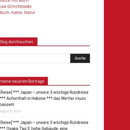
Katze mit Buch
Lea Grinchbooks
Buch, Katze, Natur
Blog durchsuchen:
meine neusten Beiträge
[Reise] *** Japan – unsere 3 wöchige Rundreise
*** Aufenthalt in Hakone *** das Wetter muss
passen!
August 6, 2026
[Reise] *** Japan – unsere 3 wöchige Rundreise
*** Osaka Tag 3: hohe Gebäude, eine