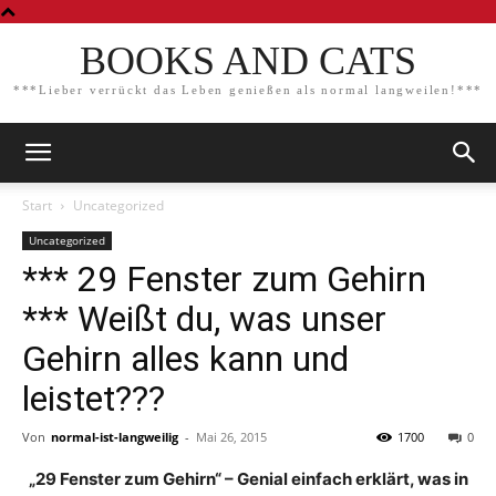
BOOKS AND CATS
***Lieber verrückt das Leben genießen als normal langweilen!***
Start
Uncategorized
Uncategorized
*** 29 Fenster zum Gehirn
*** Weißt du, was unser
Gehirn alles kann und
leistet???
Von
normal-ist-langweilig
-
Mai 26, 2015
1700
0
„29 Fenster zum Gehirn“ – Genial einfach erklärt, was in