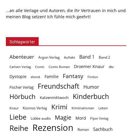
...an alle Verlage und Autoren, die ihr Vertrauen in mich und
meinen Blog setzen! Ich fühle mich geehrt!
Schlagwörter
Abenteuer
Band 1
Argon Verlag
Auftakt
Band 2
Droemer Knaur
Carlsen Verlag
dtv
Comic
Comic Roman
Fantasy
Dystopie
Familie
ebook
Findus
Freundschaft
Humor
Fischer Verlag
Kinderbuch
Hörbuch
Katzenmittwoch
Krimi
Kosmos Verlag
Knaur
Kriminalroman
Leben
Liebe
Magie
Mord
Lübbe audio
Piper Verlag
Rezension
Reihe
Sachbuch
Roman