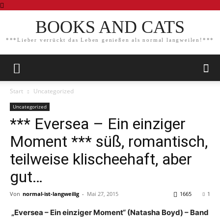
BOOKS AND CATS
***Lieber verrückt das Leben genießen als normal langweilen!***
Start
Uncategorized
Uncategorized
*** Eversea – Ein einziger
Moment *** süß, romantisch,
teilweise klischeehaft, aber
gut…
Von
normal-ist-langweilig
-
Mai 27, 2015
1665
1
„Eversea – Ein einziger Moment“ (Natasha Boyd) – Band