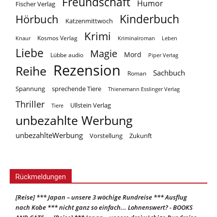
Freundschaft
Humor
Fischer Verlag
Kinderbuch
Hörbuch
Katzenmittwoch
Krimi
Kosmos Verlag
Knaur
Kriminalroman
Leben
Liebe
Magie
Mord
Lübbe audio
Piper Verlag
Rezension
Reihe
Sachbuch
Roman
Spannung
sprechende Tiere
Thienemann Esslinger Verlag
Thriller
Ullstein Verlag
Tiere
unbezahlte Werbung
unbezahlteWerbung
Vorstellung
Zukunft
Rückmeldungen
[Reise] *** Japan – unsere 3 wöchige Rundreise *** Ausflug
nach Kobe *** nicht ganz so einfach... Lohnenswert? - BOOKS