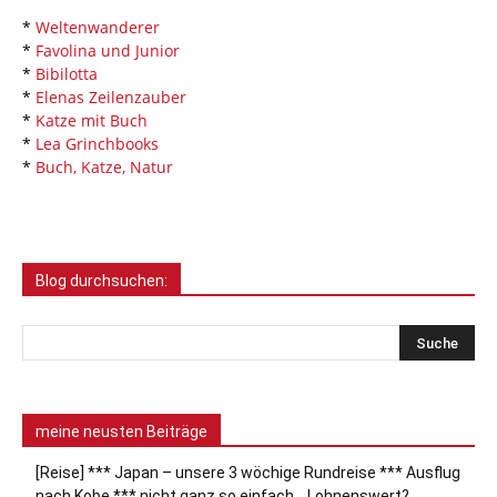
*
Weltenwanderer
*
Favolina und Junior
*
Bibilotta
*
Elenas Zeilenzauber
*
Katze mit Buch
*
Lea Grinchbooks
*
Buch, Katze, Natur
Blog durchsuchen:
meine neusten Beiträge
[Reise] *** Japan – unsere 3 wöchige Rundreise *** Ausflug
nach Kobe *** nicht ganz so einfach… Lohnenswert?