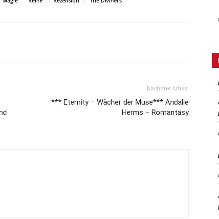
Magie
Reihe
Rezension
The Diviners
Nächster Artikel
*** Eternity – Wächer der Muse*** Andalie
nd
Herms – Romantasy