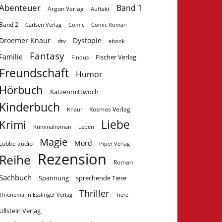
Abenteuer
Band 1
Argon Verlag
Auftakt
Band 2
Carlsen Verlag
Comic
Comic Roman
Droemer Knaur
Dystopie
dtv
ebook
Fantasy
Familie
Fischer Verlag
Findus
Freundschaft
Humor
Hörbuch
Katzenmittwoch
Kinderbuch
Kosmos Verlag
Knaur
Krimi
Liebe
Kriminalroman
Leben
Magie
Mord
Lübbe audio
Piper Verlag
Rezension
Reihe
Roman
Sachbuch
Spannung
sprechende Tiere
Thriller
Tiere
Thienemann Esslinger Verlag
Ullstein Verlag