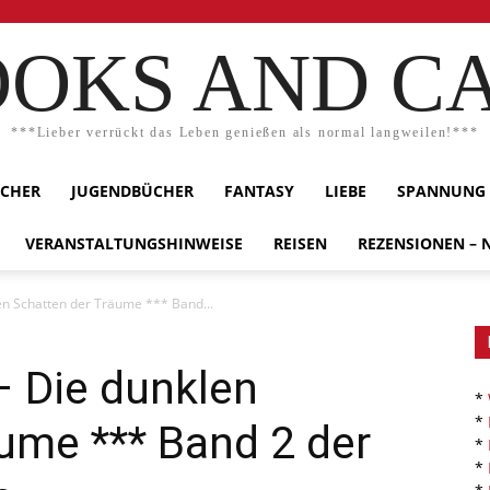
OKS AND C
***Lieber verrückt das Leben genießen als normal langweilen!***
ÜCHER
JUGENDBÜCHER
FANTASY
LIEBE
SPANNUNG
VERANSTALTUNGSHINWEISE
REISEN
REZENSIONEN –
en Schatten der Träume *** Band...
– Die dunklen
*
*
ume *** Band 2 der
*
*