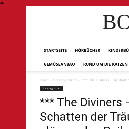
BO
STARTSEITE
HÖRBÜCHER
KINDERB
GEMÜSEANBAU
RUND UM DIE KATZEN
Start
Uncategorized
*** The Diviners – Die dunkl
Uncategorized
*** The Diviners 
Schatten der Trä