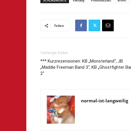
SCHLAGWORTE
Fantasy
Freundschaft
Krimi
Teilen
Vorheriger Artikel
*** Kurzrezensionen: KB „Monsterland“, JB
„Maddie Freeman Band 3“, KB „Ghostfighter Ba
2“
normal-ist-langweilig