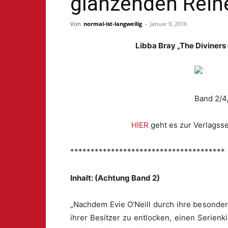
glänzenden Reih
Von
normal-ist-langweilig
-
Januar 9, 2016
Libba Bray „The Diviners
Band 2/4
HIER
geht es zur Verlagsse
**************************************
Inhalt: (Achtung Band 2)
„Nachdem Evie O’Neill durch ihre besonde
ihrer Besitzer zu entlocken, einen Serienki