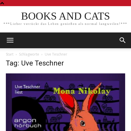
BOOKS AND CATS
***Lieber verrückt das Leben genießen als normal langweilen!***
Start
Schlagworte
Uve Teschner
Tag: Uve Teschner