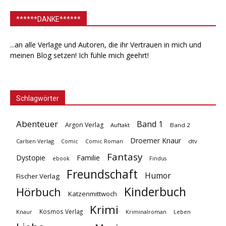
******DANKE******
...an alle Verlage und Autoren, die ihr Vertrauen in mich und
meinen Blog setzen! Ich fühle mich geehrt!
Schlagwörter
Abenteuer
Band 1
Argon Verlag
Auftakt
Band 2
Droemer Knaur
Carlsen Verlag
dtv
Comic
Comic Roman
Fantasy
Dystopie
Familie
ebook
Findus
Freundschaft
Humor
Fischer Verlag
Kinderbuch
Hörbuch
Katzenmittwoch
Krimi
Kosmos Verlag
Knaur
Kriminalroman
Leben