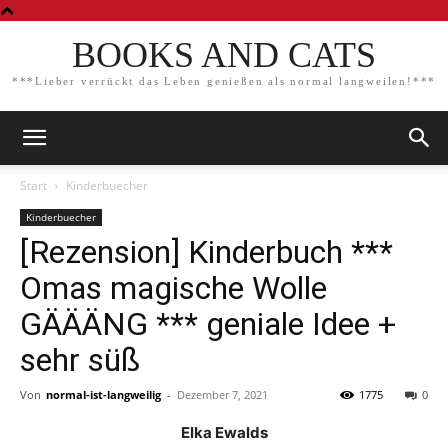
BOOKS AND CATS
***Lieber verrückt das Leben genießen als normal langweilen!***
Start
Kinderbuecher
Kinderbuecher
[Rezension] Kinderbuch ***
Omas magische Wolle
GÄÄÄNG *** geniale Idee +
sehr süß
Von
normal-ist-langweilig
-
Dezember 7, 2021
1775
0
Elka Ewalds