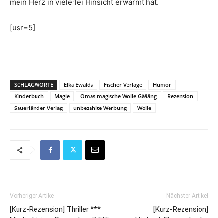
mein Herz in vielerlei Hinsicht erwärmt hat.
[usr=5]
SCHLAGWORTE
Elka Ewalds
Fischer Verlage
Humor
Kinderbuch
Magie
Omas magische Wolle Gäääng
Rezension
Sauerländer Verlag
unbezahlte Werbung
Wolle
Vorheriger Artikel
Nächster Artikel
[Kurz-Rezension] Thriller ***
[Kurz-Rezension]