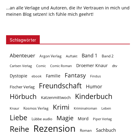
...an alle Verlage und Autoren, die ihr Vertrauen in mich und
meinen Blog setzen! Ich fühle mich geehrt!
Schlagwörter
Abenteuer
Band 1
Argon Verlag
Auftakt
Band 2
Droemer Knaur
Carlsen Verlag
dtv
Comic
Comic Roman
Fantasy
Dystopie
Familie
ebook
Findus
Freundschaft
Humor
Fischer Verlag
Kinderbuch
Hörbuch
Katzenmittwoch
Krimi
Kosmos Verlag
Knaur
Kriminalroman
Leben
Liebe
Magie
Mord
Lübbe audio
Piper Verlag
Rezension
Reihe
Sachbuch
Roman