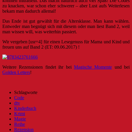
konnten miträtseln. Das macht natürlich auch viel Spaß! Die Codes
zu knacken, war schon eher schwerer – aber Lust aufs Weiterlesen
bekam man dadurch allemal!
Das Ende ist gut gewählt für die Altersklasse. Man kann wählen.
Entweder man begnügt sich mit diesem oder man liest Band 2, weil
man wissen will, was weiterhin passiert.
Wir vergeben [usr=4] für einen Lesegenuss für Mama und Kind und
freuen uns auf Band 2 (ET: 09.06.2017) !
Weitere Rezensionen findet ihr bei
Magische Momente
und bei
Golden Letters
!
Schlagworte
Code
dtv
Kinderbuch
Krimi
Magie
Reihe
Rezension