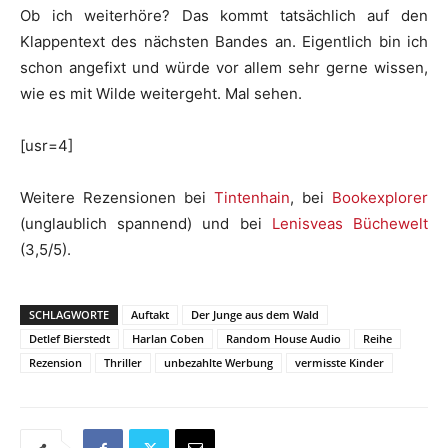
Ob ich weiterhöre? Das kommt tatsächlich auf den
Klappentext des nächsten Bandes an. Eigentlich bin ich
schon angefixt und würde vor allem sehr gerne wissen,
wie es mit Wilde weitergeht. Mal sehen.
[usr=4]
Weitere Rezensionen bei
Tintenhain
, bei
Bookexplorer
(unglaublich spannend) und bei
Lenisveas Büchewelt
(3,5/5).
SCHLAGWORTE
Auftakt
Der Junge aus dem Wald
Detlef Bierstedt
Harlan Coben
Random House Audio
Reihe
Rezension
Thriller
unbezahlte Werbung
vermisste Kinder