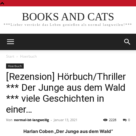
BOOKS AND CATS
***Lieber verrückt das Leben genießen als normal langweilen!***
Start
Hoerbuch
Hoerbuch
[Rezension] Hörbuch/Thriller
*** Der Junge aus dem Wald
*** viele Geschichten in
einer…
Von
normal-ist-langweilig
-
Januar 13, 2021
2228
0
Harlan Coben „Der Junge aus dem Wald“