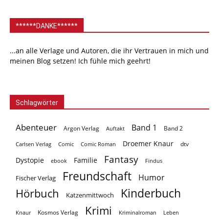
******DANKE******
...an alle Verlage und Autoren, die ihr Vertrauen in mich und
meinen Blog setzen! Ich fühle mich geehrt!
Schlagwörter
Abenteuer
Band 1
Argon Verlag
Auftakt
Band 2
Droemer Knaur
Carlsen Verlag
dtv
Comic
Comic Roman
Fantasy
Dystopie
Familie
ebook
Findus
Freundschaft
Humor
Fischer Verlag
Kinderbuch
Hörbuch
Katzenmittwoch
Krimi
Kosmos Verlag
Knaur
Kriminalroman
Leben