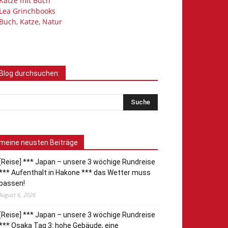
Katze mit Buch
Lea Grinchbooks
Buch, Katze, Natur
Blog durchsuchen:
meine neusten Beiträge
[Reise] *** Japan – unsere 3 wöchige Rundreise
*** Aufenthalt in Hakone *** das Wetter muss
passen!
August 6, 2026
[Reise] *** Japan – unsere 3 wöchige Rundreise
*** Osaka Tag 3: hohe Gebäude, eine