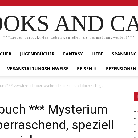
OKS AND C
***Lieber verrückt das Leben genießen als normal langweilen!***
ÜCHER
JUGENDBÜCHER
FANTASY
LIEBE
SPANNUNG
VERANSTALTUNGSHINWEISE
REISEN
REZENSIONEN
m *** verwirrend, überraschend, speziell und doch richtig...
buch *** Mysterium
*
*
berraschend, speziell
*
*