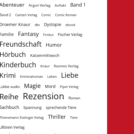
Abenteuer
Band 1
Argon Verlag
Auftakt
Band 2
Carlsen Verlag
Comic
Comic Roman
Droemer Knaur
Dystopie
dtv
ebook
Fantasy
Familie
Fischer Verlag
Findus
Freundschaft
Humor
Hörbuch
Katzenmittwoch
Kinderbuch
Kosmos Verlag
Knaur
Krimi
Liebe
Kriminalroman
Leben
Magie
Mord
Lübbe audio
Piper Verlag
Rezension
Reihe
Roman
Sachbuch
Spannung
sprechende Tiere
Thriller
Tiere
Thienemann Esslinger Verlag
Ullstein Verlag