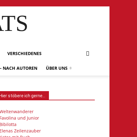
ATS
VERSCHIEDENES
 – NACH AUTOREN
ÜBER UNS
Hier stöbere ich gerne…
Weltenwanderer
Favolina und Junior
Bibilotta
Elenas Zeilenzauber