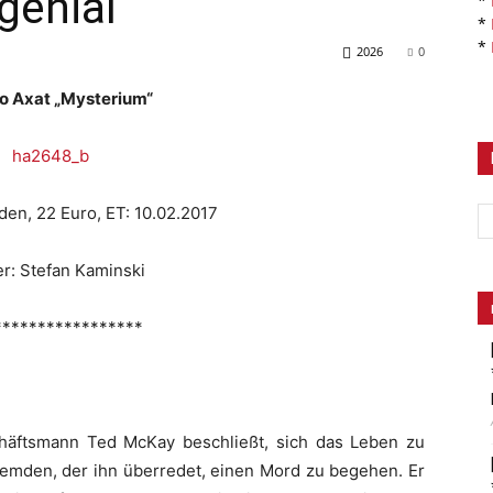
genial
*
*
*
2026
0
o Axat „Mysterium“
den, 22 Euro, ET: 10.02.2017
r: Stefan Kaminski
*****************
chäftsmann Ted McKay beschließt, sich das Leben zu
mden, der ihn überredet, einen Mord zu begehen. Er