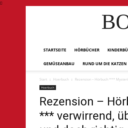
BO
STARTSEITE
HÖRBÜCHER
KINDERB
GEMÜSEANBAU
RUND UM DIE KATZEN
Start
Hoerbuch
Rezension – Hörbuch *** Mysteriu
Hoerbuch
Rezension – Hör
*** verwirrend, ü