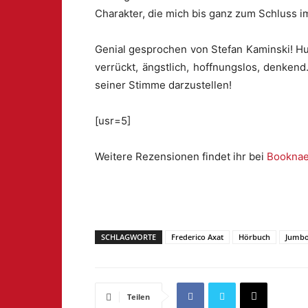
Charakter, die mich bis ganz zum Schluss im
Genial gesprochen von Stefan Kaminski! Hut
verrückt, ängstlich, hoffnungslos, denken
seiner Stimme darzustellen!
[usr=5]
Weitere Rezensionen findet ihr bei
Booknae
SCHLAGWORTE
Frederico Axat
Hörbuch
Jumbo
Teilen