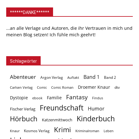
******DANKE******
...an alle Verlage und Autoren, die ihr Vertrauen in mich und
meinen Blog setzen! Ich fühle mich geehrt!
Schlagwörter
Abenteuer
Band 1
Argon Verlag
Auftakt
Band 2
Droemer Knaur
Carlsen Verlag
dtv
Comic
Comic Roman
Fantasy
Dystopie
Familie
ebook
Findus
Freundschaft
Humor
Fischer Verlag
Kinderbuch
Hörbuch
Katzenmittwoch
Krimi
Kosmos Verlag
Knaur
Kriminalroman
Leben