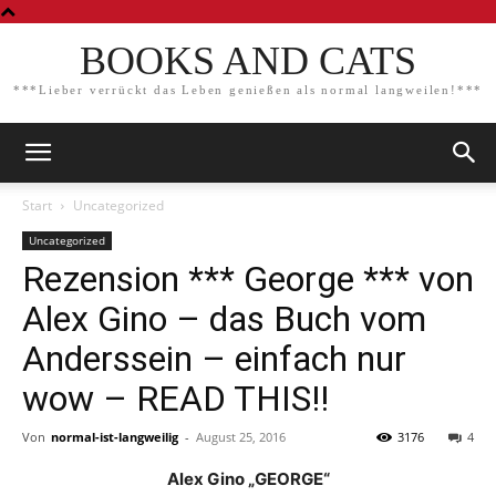
BOOKS AND CATS
***Lieber verrückt das Leben genießen als normal langweilen!***
Start
Uncategorized
Uncategorized
Rezension *** George *** von
Alex Gino – das Buch vom
Anderssein – einfach nur
wow – READ THIS!!
Von
normal-ist-langweilig
-
August 25, 2016
3176
4
Alex Gino „GEORGE“