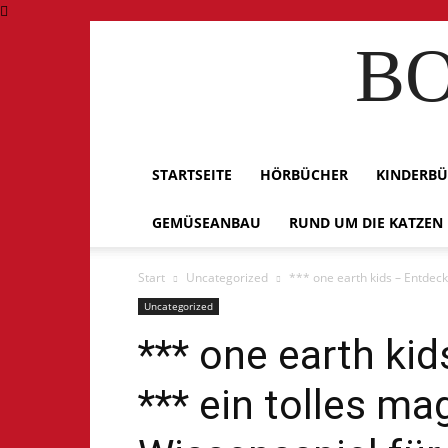
BO
STARTSEITE
HÖRBÜCHER
KINDERB
GEMÜSEANBAU
RUND UM DIE KATZEN
Start
Uncategorized
*** one earth kids – Entdeck
Uncategorized
*** one earth ki
*** ein tolles m