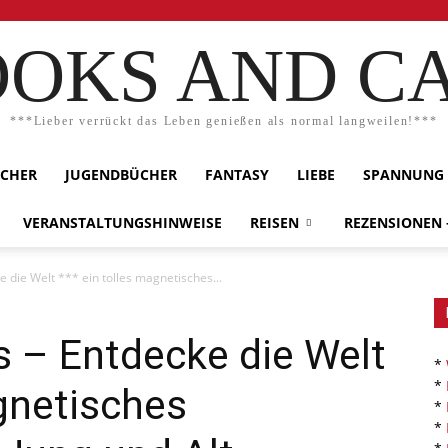
OKS AND C
***Lieber verrückt das Leben genießen als normal langweilen!***
ÜCHER
JUGENDBÜCHER
FANTASY
LIEBE
SPANNUNG
VERANSTALTUNGSHINWEISE
REISEN
REZENSIONEN
e die Welt *** ein tolles magnetisches...
ds – Entdecke die Welt
*
*
agnetisches
*
*