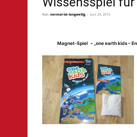
Wissensspiel für
Von
normal-ist-langweilig
-
Juni 20, 2015
Magnet-Spiel – „one earth kids – E