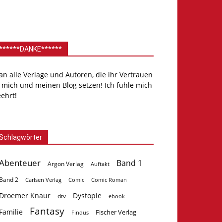
******DANKE******
.an alle Verlage und Autoren, die ihr Vertrauen
 mich und meinen Blog setzen! Ich fühle mich
ehrt!
Schlagwörter
Abenteuer
Band 1
Argon Verlag
Auftakt
Band 2
Carlsen Verlag
Comic
Comic Roman
Droemer Knaur
Dystopie
dtv
ebook
Fantasy
Familie
Fischer Verlag
Findus