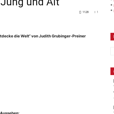
 Jung und Alt
*
*
*
1128
1
ntdecke die Welt“ von Judith Grubinger-Preiner
Aussehen: