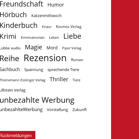
Freundschaft
Humor
Hörbuch
Katzenmittwoch
Kinderbuch
Kosmos Verlag
Knaur
Krimi
Liebe
Kriminalroman
Leben
Magie
Mord
Lübbe audio
Piper Verlag
Rezension
Reihe
Roman
Sachbuch
Spannung
sprechende Tiere
Thriller
Tiere
Thienemann Esslinger Verlag
Ullstein Verlag
unbezahlte Werbung
unbezahlteWerbung
Vorstellung
Zukunft
Rückmeldungen