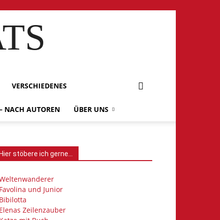
ATS
VERSCHIEDENES
 – NACH AUTOREN
ÜBER UNS
Hier stöbere ich gerne…
Weltenwanderer
Favolina und Junior
Bibilotta
Elenas Zeilenzauber