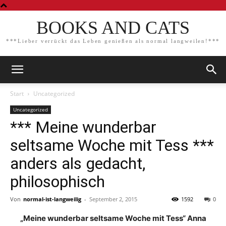
BOOKS AND CATS
***Lieber verrückt das Leben genießen als normal langweilen!***
Start
Uncategorized
Uncategorized
*** Meine wunderbar
seltsame Woche mit Tess ***
anders als gedacht,
philosophisch
Von
normal-ist-langweilig
-
September 2, 2015
1592
0
„Meine wunderbar seltsame Woche mit Tess“ Anna