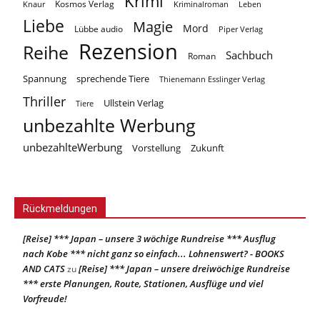
Krimi
Kosmos Verlag
Knaur
Kriminalroman
Leben
Liebe
Magie
Mord
Lübbe audio
Piper Verlag
Rezension
Reihe
Sachbuch
Roman
Spannung
sprechende Tiere
Thienemann Esslinger Verlag
Thriller
Ullstein Verlag
Tiere
unbezahlte Werbung
unbezahlteWerbung
Vorstellung
Zukunft
Rückmeldungen
[Reise] *** Japan – unsere 3 wöchige Rundreise *** Ausflug
nach Kobe *** nicht ganz so einfach... Lohnenswert? - BOOKS
AND CATS
[Reise] *** Japan – unsere dreiwöchige Rundreise
zu
*** erste Planungen, Route, Stationen, Ausflüge und viel
Vorfreude!