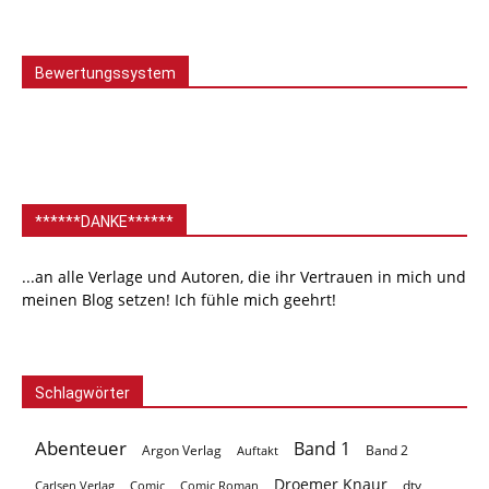
Bewertungssystem
******DANKE******
...an alle Verlage und Autoren, die ihr Vertrauen in mich und
meinen Blog setzen! Ich fühle mich geehrt!
Schlagwörter
Abenteuer
Band 1
Argon Verlag
Auftakt
Band 2
Droemer Knaur
Carlsen Verlag
dtv
Comic
Comic Roman