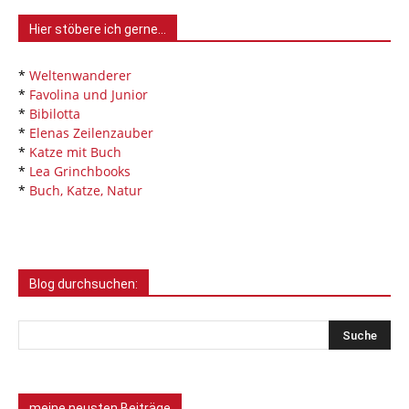
Hier stöbere ich gerne…
*
Weltenwanderer
*
Favolina und Junior
*
Bibilotta
*
Elenas Zeilenzauber
*
Katze mit Buch
*
Lea Grinchbooks
*
Buch, Katze, Natur
Blog durchsuchen:
meine neusten Beiträge