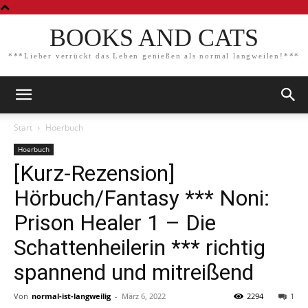
BOOKS AND CATS
***Lieber verrückt das Leben genießen als normal langweilen!***
Start
Hoerbuch
Hoerbuch
[Kurz-Rezension]
Hörbuch/Fantasy *** Noni:
Prison Healer 1 – Die
Schattenheilerin *** richtig
spannend und mitreißend
Von
normal-ist-langweilig
-
März 6, 2022
2294
1