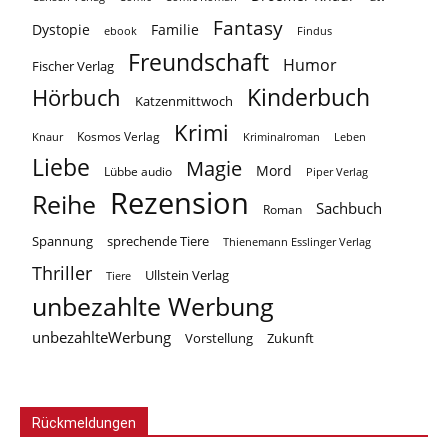
Fantasy
Dystopie
Familie
ebook
Findus
Freundschaft
Humor
Fischer Verlag
Kinderbuch
Hörbuch
Katzenmittwoch
Krimi
Kosmos Verlag
Knaur
Kriminalroman
Leben
Liebe
Magie
Mord
Lübbe audio
Piper Verlag
Rezension
Reihe
Sachbuch
Roman
Spannung
sprechende Tiere
Thienemann Esslinger Verlag
Thriller
Ullstein Verlag
Tiere
unbezahlte Werbung
unbezahlteWerbung
Vorstellung
Zukunft
Rückmeldungen