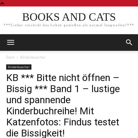
BOOKS AND CATS
***Lieber verrückt das Leben genießen als normal langweilen!***
Start
Kinderbuecher
Kinderbuecher
KB *** Bitte nicht öffnen –
Bissig *** Band 1 – lustige
und spannende
Kinderbuchreihe! Mit
Katzenfotos: Findus testet
die Bissigkeit!