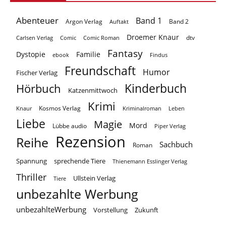
Abenteuer
Band 1
Argon Verlag
Auftakt
Band 2
Droemer Knaur
Carlsen Verlag
dtv
Comic
Comic Roman
Fantasy
Dystopie
Familie
ebook
Findus
Freundschaft
Humor
Fischer Verlag
Kinderbuch
Hörbuch
Katzenmittwoch
Krimi
Kosmos Verlag
Knaur
Kriminalroman
Leben
Liebe
Magie
Mord
Lübbe audio
Piper Verlag
Rezension
Reihe
Sachbuch
Roman
Spannung
sprechende Tiere
Thienemann Esslinger Verlag
Thriller
Ullstein Verlag
Tiere
unbezahlte Werbung
unbezahlteWerbung
Vorstellung
Zukunft