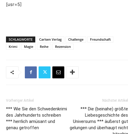
[usr=5]
SCHLAGWORTE
Carlsen Verlag
Challenge
Freundschaft
Krimi
Magie
Reihe
Rezension
Vorheriger Artikel
Nächster Artikel
*** Wie Sie den Schwedenkrimi
*** Die (beinahe) größte
des Jahrhunderts schreiben
Liebesgeschichte des
*** herrlich amüsant und
Universums *** äußerst gut
genau getroffen
gelungen und überhaupt nicht
kitschig