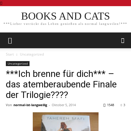
BOOKS AND CATS
***Lieber verrückt das Leben genießen als normal langweilen!***
Start
Uncategorized
Uncategorized
***Ich brenne für dich*** –
das atemberaubende Finale
der Trilogie????
Von
normal-ist-langweilig
-
Oktober 5, 2014
1548
3