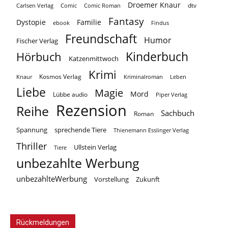
Droemer Knaur
Carlsen Verlag
dtv
Comic
Comic Roman
Fantasy
Dystopie
Familie
ebook
Findus
Freundschaft
Humor
Fischer Verlag
Kinderbuch
Hörbuch
Katzenmittwoch
Krimi
Kosmos Verlag
Knaur
Kriminalroman
Leben
Liebe
Magie
Mord
Lübbe audio
Piper Verlag
Rezension
Reihe
Sachbuch
Roman
Spannung
sprechende Tiere
Thienemann Esslinger Verlag
Thriller
Ullstein Verlag
Tiere
unbezahlte Werbung
unbezahlteWerbung
Vorstellung
Zukunft
Rückmeldungen