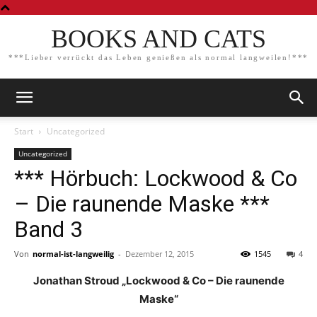
BOOKS AND CATS
***Lieber verrückt das Leben genießen als normal langweilen!***
Start
Uncategorized
Uncategorized
*** Hörbuch: Lockwood & Co
– Die raunende Maske ***
Band 3
Von
normal-ist-langweilig
-
Dezember 12, 2015
1545
4
Jonathan Stroud „Lockwood & Co – Die raunende
Maske“