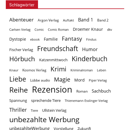
Schlagwörter
Abenteuer
Band 1
Argon Verlag
Auftakt
Band 2
Droemer Knaur
Carlsen Verlag
dtv
Comic
Comic Roman
Fantasy
Dystopie
Familie
ebook
Findus
Freundschaft
Humor
Fischer Verlag
Kinderbuch
Hörbuch
Katzenmittwoch
Krimi
Kosmos Verlag
Knaur
Kriminalroman
Leben
Liebe
Magie
Mord
Lübbe audio
Piper Verlag
Rezension
Reihe
Sachbuch
Roman
Spannung
sprechende Tiere
Thienemann Esslinger Verlag
Thriller
Ullstein Verlag
Tiere
unbezahlte Werbung
unbezahlteWerbung
Vorstellung
Zukunft