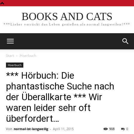
BOOKS AND CATS
***Lieber verrückt das Leben genießen als normal langweilen!***
Start
Hoerbuch
Hoerbuch
*** Hörbuch: Die
phantastische Suche nach
der Überallkarte *** Wir
waren leider sehr oft
überfordert…
Von
normal-ist-langweilig
-
April 11, 2015
908
0