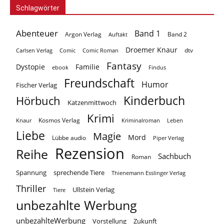
Schlagwörter
Abenteuer
Band 1
Argon Verlag
Auftakt
Band 2
Droemer Knaur
Carlsen Verlag
dtv
Comic
Comic Roman
Fantasy
Dystopie
Familie
ebook
Findus
Freundschaft
Humor
Fischer Verlag
Kinderbuch
Hörbuch
Katzenmittwoch
Krimi
Kosmos Verlag
Knaur
Kriminalroman
Leben
Liebe
Magie
Mord
Lübbe audio
Piper Verlag
Rezension
Reihe
Sachbuch
Roman
Spannung
sprechende Tiere
Thienemann Esslinger Verlag
Thriller
Ullstein Verlag
Tiere
unbezahlte Werbung
unbezahlteWerbung
Vorstellung
Zukunft