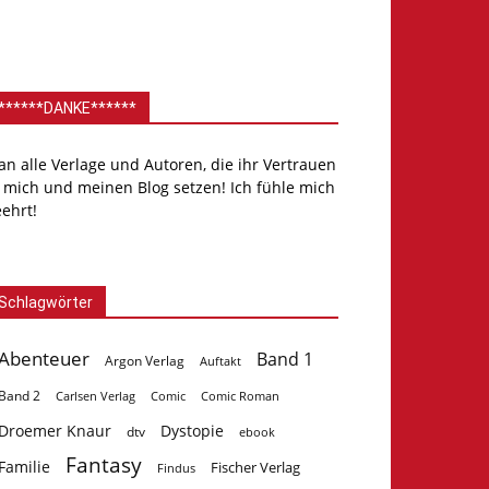
******DANKE******
.an alle Verlage und Autoren, die ihr Vertrauen
 mich und meinen Blog setzen! Ich fühle mich
ehrt!
Schlagwörter
Abenteuer
Band 1
Argon Verlag
Auftakt
Band 2
Carlsen Verlag
Comic
Comic Roman
Droemer Knaur
Dystopie
dtv
ebook
Fantasy
Familie
Fischer Verlag
Findus