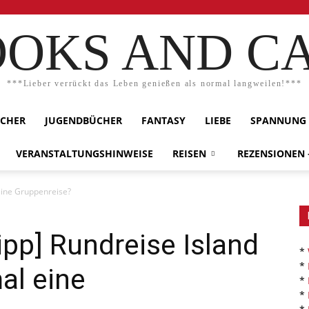
OKS AND C
***Lieber verrückt das Leben genießen als normal langweilen!***
ÜCHER
JUGENDBÜCHER
FANTASY
LIEBE
SPANNUNG
VERANSTALTUNGSHINWEISE
REISEN
REZENSIONEN
eine Gruppenreise?
ipp] Rundreise Island
*
*
al eine
*
*