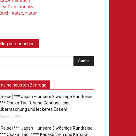
Katze mit Buch
Lea Grinchbooks
Buch, Katze, Natur
Blog durchsuchen:
meine neusten Beiträge
[Reise] *** Japan – unsere 3 wöchige Rundreise
*** Osaka Tag 3: hohe Gebäude, eine
Überraschung und leckeres Essen!
August 5, 2026
[Reise] *** Japan – unsere 3 wöchige Rundreise
*** Osaka: Tag 2 *** Käsekuchen und Katsuo-ji