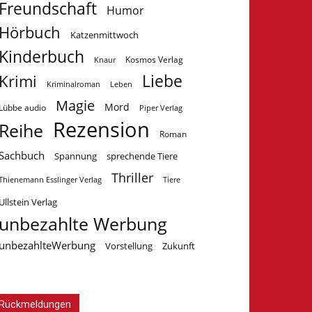
Freundschaft
Humor
Hörbuch
Katzenmittwoch
Kinderbuch
Kosmos Verlag
Knaur
Krimi
Liebe
Kriminalroman
Leben
Magie
Mord
Lübbe audio
Piper Verlag
Rezension
Reihe
Roman
Sachbuch
Spannung
sprechende Tiere
Thriller
Tiere
Thienemann Esslinger Verlag
Ullstein Verlag
unbezahlte Werbung
unbezahlteWerbung
Vorstellung
Zukunft
Rückmeldungen