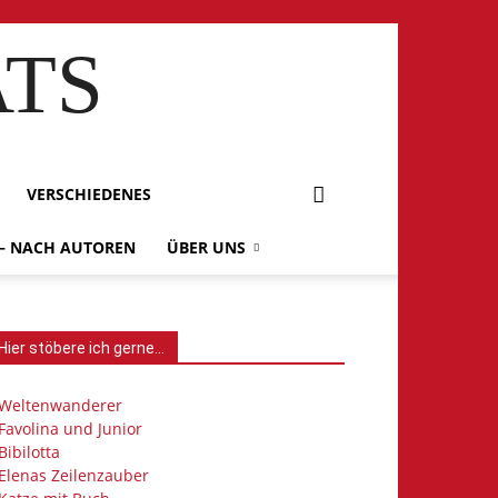
ATS
VERSCHIEDENES
 – NACH AUTOREN
ÜBER UNS
Hier stöbere ich gerne…
Weltenwanderer
Favolina und Junior
Bibilotta
Elenas Zeilenzauber