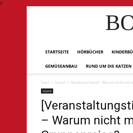
BO
STARTSEITE
HÖRBÜCHER
KINDERB
GEMÜSEANBAU
RUND UM DIE KATZEN
Start
Island
Rundreise Island – Warum nicht mal 
Island
[Veranstaltungst
– Warum nicht m