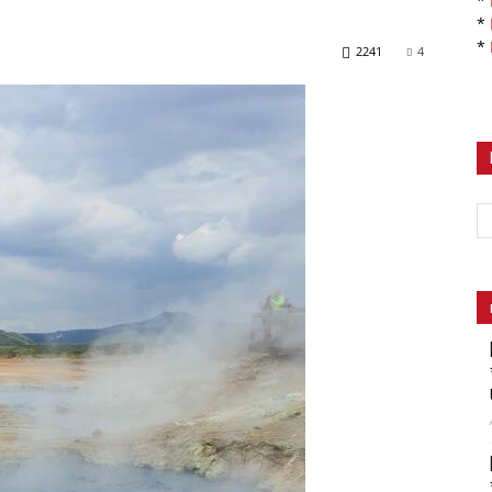
*
*
*
2241
4