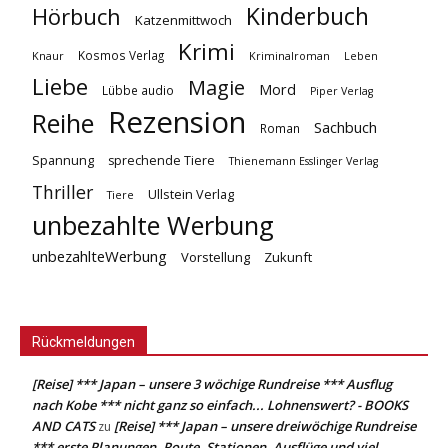
Kinderbuch
Hörbuch
Katzenmittwoch
Krimi
Kosmos Verlag
Knaur
Kriminalroman
Leben
Liebe
Magie
Mord
Lübbe audio
Piper Verlag
Rezension
Reihe
Sachbuch
Roman
Spannung
sprechende Tiere
Thienemann Esslinger Verlag
Thriller
Ullstein Verlag
Tiere
unbezahlte Werbung
unbezahlteWerbung
Vorstellung
Zukunft
Rückmeldungen
[Reise] *** Japan – unsere 3 wöchige Rundreise *** Ausflug
nach Kobe *** nicht ganz so einfach... Lohnenswert? - BOOKS
AND CATS
[Reise] *** Japan – unsere dreiwöchige Rundreise
zu
*** erste Planungen, Route, Stationen, Ausflüge und viel