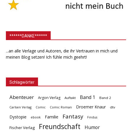
******DANKE******
...an alle Verlage und Autoren, die ihr Vertrauen in mich und
meinen Blog setzen! Ich fühle mich geehrt!
Schlagwörter
Abenteuer
Band 1
Argon Verlag
Auftakt
Band 2
Droemer Knaur
Carlsen Verlag
dtv
Comic
Comic Roman
Fantasy
Dystopie
Familie
ebook
Findus
Freundschaft
Humor
Fischer Verlag