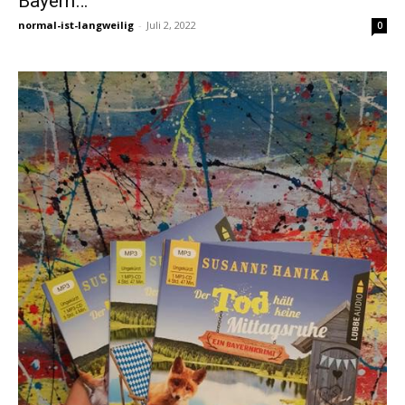
Bayern…
normal-ist-langweilig
-
Juli 2, 2022
0