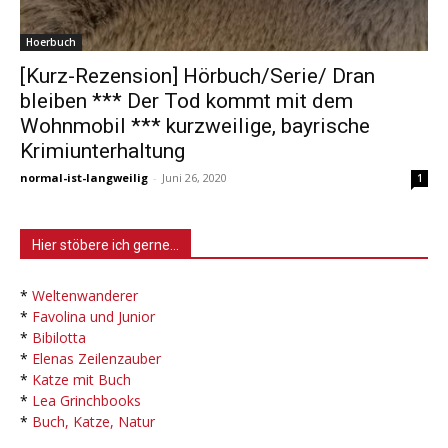
Hoerbuch
[Kurz-Rezension] Hörbuch/Serie/ Dran
bleiben *** Der Tod kommt mit dem
Wohnmobil *** kurzweilige, bayrische
Krimiunterhaltung
normal-ist-langweilig
-
Juni 26, 2020
1
Hier stöbere ich gerne…
*
Weltenwanderer
*
Favolina und Junior
*
Bibilotta
*
Elenas Zeilenzauber
*
Katze mit Buch
*
Lea Grinchbooks
*
Buch, Katze, Natur