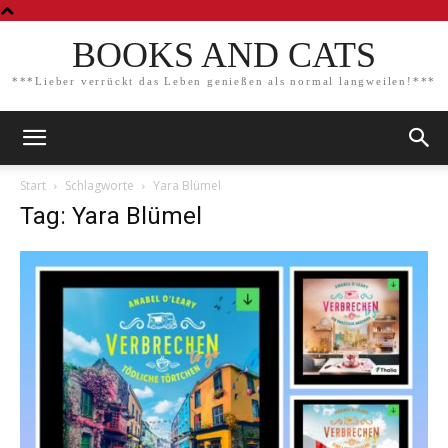
BOOKS AND CATS
***Lieber verrückt das Leben genießen als normal langweilen!***
Start
Schlagworte
Yara Blümel
Tag: Yara Blümel