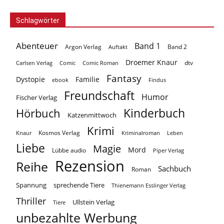
Schlagwörter
Abenteuer
Band 1
Argon Verlag
Auftakt
Band 2
Droemer Knaur
Carlsen Verlag
dtv
Comic
Comic Roman
Fantasy
Dystopie
Familie
ebook
Findus
Freundschaft
Humor
Fischer Verlag
Kinderbuch
Hörbuch
Katzenmittwoch
Krimi
Kosmos Verlag
Knaur
Kriminalroman
Leben
Liebe
Magie
Mord
Lübbe audio
Piper Verlag
Rezension
Reihe
Sachbuch
Roman
Spannung
sprechende Tiere
Thienemann Esslinger Verlag
Thriller
Ullstein Verlag
Tiere
unbezahlte Werbung