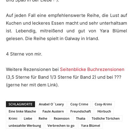
Auf jeden Fall eine empfehlenswerte Reihe, die Lust auf
Kuchen und leckeres Essen macht und sehr unterhaltsam
ist. Lebendig, mitreißend und gut von Yara Blümel
gelesen. Die Reihe spielt in Galway in Irland.
4 Sterne von mir.
Weitere Rezensionen bei
Seitenblicke Buchrezensionen
(3,5 Sterne für Band 1/3 Sterne für Band 2) und bei ???
(gerne her mit dem Link).
SCHLAGWORTE
Anabel O´Leary
Cosy Crime
Cosy-Krimi
Eine linke Masche
Faule Austern
Freundschaft
Hörbuch
Krimi
Liebe
Reihe
Rezension
Thalia
Tödliche Törtchen
unbezahlte Werbung
Verbrechen to go
Yara Blümel