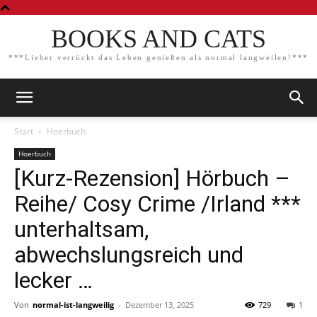
BOOKS AND CATS
***Lieber verrückt das Leben genießen als normal langweilen!***
Start
Hoerbuch
Hoerbuch
[Kurz-Rezension] Hörbuch –
Reihe/ Cosy Crime /Irland ***
unterhaltsam,
abwechslungsreich und
lecker …
Von
normal-ist-langweilig
-
Dezember 13, 2025
729
1